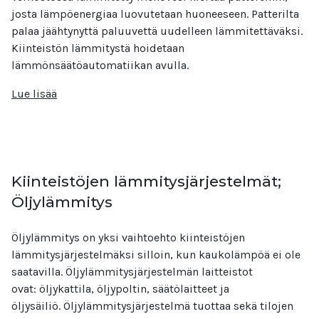
josta lämpöenergiaa luovutetaan huoneeseen. Patterilta
palaa jäähtynyttä paluuvettä uudelleen lämmitettäväksi.
Kiinteistön lämmitystä hoidetaan
lämmönsäätöautomatiikan avulla.
Lue lisää
Kiinteistöjen lämmitysjärjestelmät;
Öljylämmitys
Öljylämmitys on yksi vaihtoehto kiinteistöjen
lämmitysjärjestelmäksi silloin, kun kaukolämpöä ei ole
saatavilla. Öljylämmitysjärjestelmän laitteistot
ovat: öljykattila, öljypoltin, säätölaitteet ja
öljysäiliö. Öljylämmitysjärjestelmä tuottaa sekä tilojen