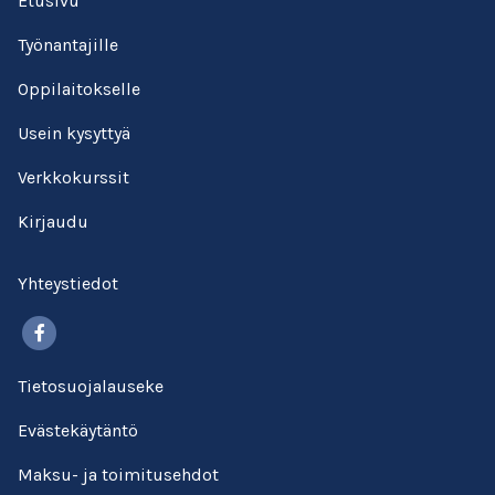
Etusivu
Työnantajille
Oppilaitokselle
Usein kysyttyä
Verkkokurssit
Kirjaudu
Yhteystiedot
Facebook
Tietosuojalauseke
Evästekäytäntö
Maksu- ja toimitusehdot