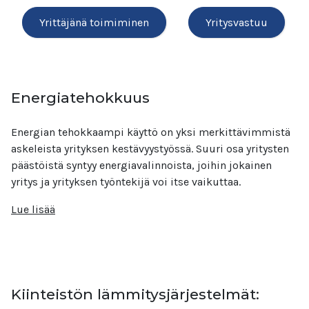
Yrittäjänä toimiminen
Yritysvastuu
Energiatehokkuus
Energian tehokkaampi käyttö on yksi merkittävimmistä
askeleista yrityksen kestävyystyössä. Suuri osa yritysten
päästöistä syntyy energiavalinnoista, joihin jokainen
yritys ja yrityksen työntekijä voi itse vaikuttaa.
Lue lisää
Kiinteistön lämmitysjärjestelmät: