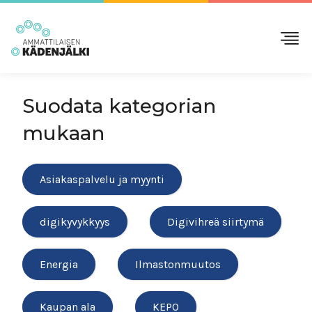
Suodata kategorian
mukaan
Asiakaspalvelu ja myynti
digikyvykkyys
Digivihreä siirtymä
Energia
Ilmastonmuutos
Kaupan ala
KEPO