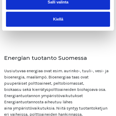
Salli valinta
on yksi merkittävimmistä energian kuluttajista. Energiaa
kuluu lämpönä raittiin sisäilman lämmittämiseen sekä
sähkönä ilmanvaihtokoneiden pyörittämiseen.
Kiellä
Lue lisää
Energian tuotanto Suomessa
Uusiutuvaa energiaa ovat esim. aurinko-, tuuli-, vesi- ja
bioenergia, maalämpö. Bioenergiaa taas ovat
puuperäiset polttoaineet, peltobiomassat,
biokaasu sekä kierrätyspolttoaineiden biohajoava osa.
Energiantuotannon ympäristövaikutukset
Energiantuotannosta aiheutuu lähes
aina ympäristövaikutuksia. Niitä syntyy tuotantoketjun
eri vaiheissa, polttoaineiden hankinnassa,