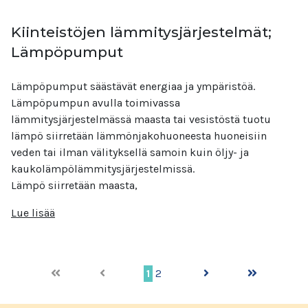
Kiinteistöjen lämmitysjärjestelmät;
Lämpöpumput
Lämpöpumput säästävät energiaa ja ympäristöä.
Lämpöpumpun avulla toimivassa
lämmitysjärjestelmässä maasta tai vesistöstä tuotu
lämpö siirretään lämmönjakohuoneesta huoneisiin
veden tai ilman välityksellä samoin kuin öljy- ja
kaukolämpölämmitysjärjestelmissä.
Lämpö siirretään maasta,
Lue lisää
1
2