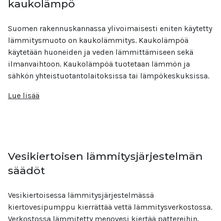
kaukolämpö
Suomen rakennuskannassa ylivoimaisesti eniten käytetty
lämmitysmuoto on kaukolämmitys. Kaukolämpöä
käytetään huoneiden ja veden lämmittämiseen sekä
ilmanvaihtoon. Kaukolämpöä tuotetaan lämmön ja
sähkön yhteistuotantolaitoksissa tai lämpökeskuksissa.
Lue lisää
Vesikiertoisen lämmitysjärjestelmän
säädöt
Vesikiertoisessa lämmitysjärjestelmässä
kiertovesipumppu kierrättää vettä lämmitysverkostossa.
Verkostossa lämmitetty menovesi kiertää pattereihin,