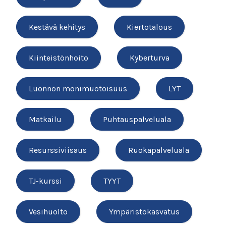
Kestävä kehitys
Kiertotalous
Kiinteistönhoito
Kyberturva
Luonnon monimuotoisuus
LYT
Matkailu
Puhtauspalveluala
Resurssiviisaus
Ruokapalveluala
TJ-kurssi
TYYT
Vesihuolto
Ympäristökasvatus