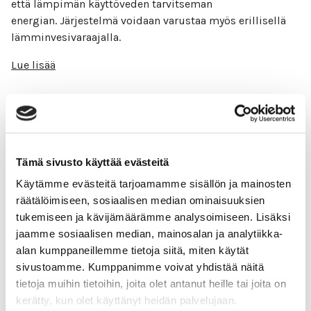
että lämpimän käyttöveden tarvitseman
energian. Järjestelmä voidaan varustaa myös erillisellä
lämminvesivaraajalla.
Lue lisää
Kiinteistöjen lämmitys
Tämä sivusto käyttää evästeitä
Käytämme evästeitä tarjoamamme sisällön ja mainosten
Eniten energiaa kuluu kiinteistöissä
räätälöimiseen, sosiaalisen median ominaisuuksien
juuri lämmittämiseen. Siihen kuluu noin puolet
tukemiseen ja kävijämäärämme analysoimiseen. Lisäksi
kiinteistön käyttämästä energiasta. Se tarkoittaa sitä,
jaamme sosiaalisen median, mainosalan ja analytiikka-
että siinä voidaan myös tehdä vaikuttavia
alan kumppaneillemme tietoja siitä, miten käytät
energiatehokkuustoimia.
sivustoamme. Kumppanimme voivat yhdistää näitä
Lue lisää
tietoja muihin tietoihin, joita olet antanut heille tai joita on
kerätty, kun olet käyttänyt heidän palvelujaan.