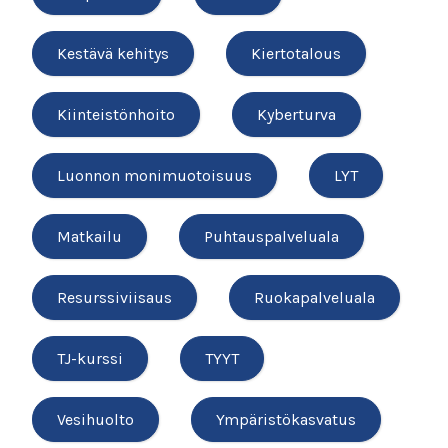
Kestävä kehitys
Kiertotalous
Kiinteistönhoito
Kyberturva
Luonnon monimuotoisuus
LYT
Matkailu
Puhtauspalveluala
Resurssiviisaus
Ruokapalveluala
TJ-kurssi
TYYT
Vesihuolto
Ympäristökasvatus