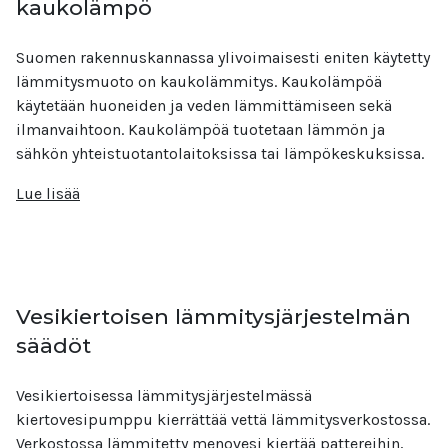
kaukolämpö
Suomen rakennuskannassa ylivoimaisesti eniten käytetty
lämmitysmuoto on kaukolämmitys. Kaukolämpöä
käytetään huoneiden ja veden lämmittämiseen sekä
ilmanvaihtoon. Kaukolämpöä tuotetaan lämmön ja
sähkön yhteistuotantolaitoksissa tai lämpökeskuksissa.
Lue lisää
Vesikiertoisen lämmitysjärjestelmän
säädöt
Vesikiertoisessa lämmitysjärjestelmässä
kiertovesipumppu kierrättää vettä lämmitysverkostossa.
Verkostossa lämmitetty menovesi kiertää pattereihin,