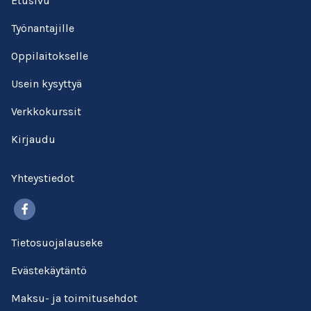
Etusivu
Työnantajille
Oppilaitokselle
Usein kysyttyä
Verkkokurssit
Kirjaudu
Yhteystiedot
Facebook
Tietosuojalauseke
Evästekäytäntö
Maksu- ja toimitusehdot