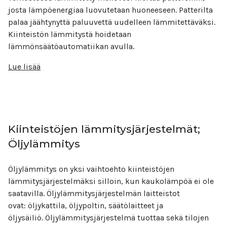
josta lämpöenergiaa luovutetaan huoneeseen. Patterilta
palaa jäähtynyttä paluuvettä uudelleen lämmitettäväksi.
Kiinteistön lämmitystä hoidetaan
lämmönsäätöautomatiikan avulla.
Lue lisää
Kiinteistöjen lämmitysjärjestelmät;
Öljylämmitys
Öljylämmitys on yksi vaihtoehto kiinteistöjen
lämmitysjärjestelmäksi silloin, kun kaukolämpöä ei ole
saatavilla. Öljylämmitysjärjestelmän laitteistot
ovat: öljykattila, öljypoltin, säätölaitteet ja
öljysäiliö. Öljylämmitysjärjestelmä tuottaa sekä tilojen