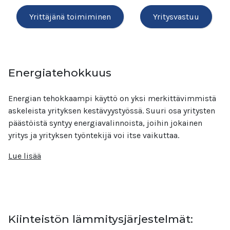
Yrittäjänä toimiminen
Yritysvastuu
Energiatehokkuus
Energian tehokkaampi käyttö on yksi merkittävimmistä
askeleista yrityksen kestävyystyössä. Suuri osa yritysten
päästöistä syntyy energiavalinnoista, joihin jokainen
yritys ja yrityksen työntekijä voi itse vaikuttaa.
Lue lisää
Kiinteistön lämmitysjärjestelmät: