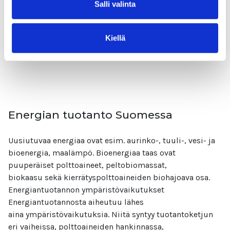
Salli valinta
on yksi merkittävimmistä energian kuluttajista. Energiaa
kuluu lämpönä raittiin sisäilman lämmittämiseen sekä
sähkönä ilmanvaihtokoneiden pyörittämiseen.
Kiellä
Lue lisää
Energian tuotanto Suomessa
Uusiutuvaa energiaa ovat esim. aurinko-, tuuli-, vesi- ja
bioenergia, maalämpö. Bioenergiaa taas ovat
puuperäiset polttoaineet, peltobiomassat,
biokaasu sekä kierrätyspolttoaineiden biohajoava osa.
Energiantuotannon ympäristövaikutukset
Energiantuotannosta aiheutuu lähes
aina ympäristövaikutuksia. Niitä syntyy tuotantoketjun
eri vaiheissa, polttoaineiden hankinnassa,