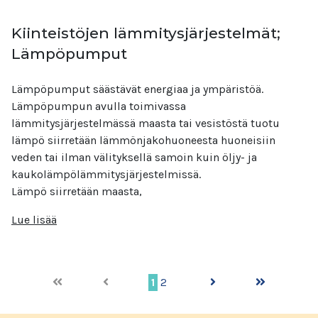
Kiinteistöjen lämmitysjärjestelmät;
Lämpöpumput
Lämpöpumput säästävät energiaa ja ympäristöä.
Lämpöpumpun avulla toimivassa
lämmitysjärjestelmässä maasta tai vesistöstä tuotu
lämpö siirretään lämmönjakohuoneesta huoneisiin
veden tai ilman välityksellä samoin kuin öljy- ja
kaukolämpölämmitysjärjestelmissä.
Lämpö siirretään maasta,
Lue lisää
1
2