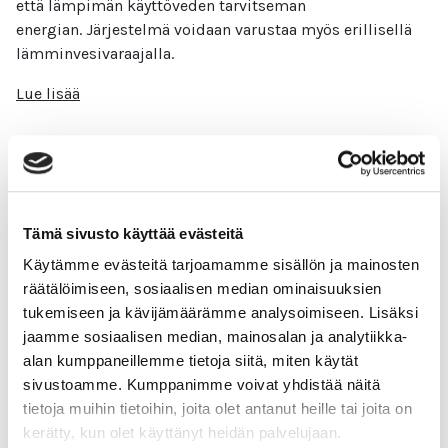
että lämpimän käyttöveden tarvitseman
energian. Järjestelmä voidaan varustaa myös erillisellä
lämminvesivaraajalla.
Lue lisää
Kiinteistöjen lämmitys
Tämä sivusto käyttää evästeitä
Käytämme evästeitä tarjoamamme sisällön ja mainosten
Eniten energiaa kuluu kiinteistöissä
räätälöimiseen, sosiaalisen median ominaisuuksien
juuri lämmittämiseen. Siihen kuluu noin puolet
tukemiseen ja kävijämäärämme analysoimiseen. Lisäksi
kiinteistön käyttämästä energiasta. Se tarkoittaa sitä,
jaamme sosiaalisen median, mainosalan ja analytiikka-
että siinä voidaan myös tehdä vaikuttavia
alan kumppaneillemme tietoja siitä, miten käytät
energiatehokkuustoimia.
sivustoamme. Kumppanimme voivat yhdistää näitä
Lue lisää
tietoja muihin tietoihin, joita olet antanut heille tai joita on
kerätty, kun olet käyttänyt heidän palvelujaan.