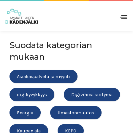
Suodata kategorian
mukaan
Asiakaspalvelu ja myynti
digikyvykkyys
Digivihreä siirtymä
Energia
Ilmastonmuutos
Kaupan ala
KEPO