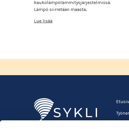
kaukolämpölämmitysjärjestelmissä.
Lämpö siirretään maasta,
Lue lisää
Etusi
Työnan
Oppila