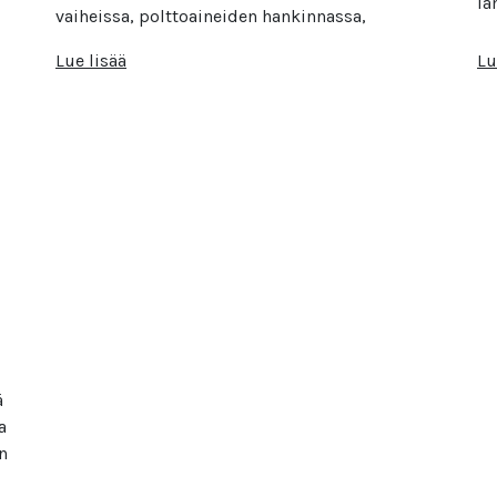
lä
vaiheissa, polttoaineiden hankinnassa,
Lue lisää
Lu
ä
a
n