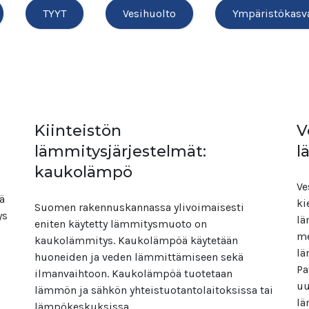
TYYT
Vesihuolto
Ympäristökasv
Kiinteistön
V
lämmitysjärjestelmät:
l
kaukolämpö
Ve
ä
ki
Suomen rakennuskannassa ylivoimaisesti
ys
lä
eniten käytetty lämmitysmuoto on
me
kaukolämmitys. Kaukolämpöä käytetään
lä
huoneiden ja veden lämmittämiseen sekä
Pa
ilmanvaihtoon. Kaukolämpöä tuotetaan
uu
lämmön ja sähkön yhteistuotantolaitoksissa tai
lä
lämpökeskuksissa.