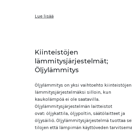
Lue lisää
Kiinteistöjen
lämmitysjärjestelmät;
Öljylämmitys
Öljylämmitys on yksi vaihtoehto kiinteistöjen
lämmitysjärjestelmäksi silloin, kun
kaukolämpöä ei ole saatavilla.
Öljylämmitysjärjestelmän laitteistot
ovat: öljykattila, öljypoltin, säätölaitteet ja
öljysäiliö. Öljylämmitysjärjestelmä tuottaa s
tilojen että lämpimän käyttöveden tarvitsem