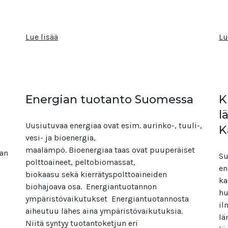
Lue lisää
Lu
Energian tuotanto Suomessa
K
l
Uusiutuvaa energiaa ovat esim. aurinko-, tuuli-,
K
vesi- ja bioenergia,
maalämpö. Bioenergiaa taas ovat puuperäiset
ian
Su
polttoaineet, peltobiomassat,
en
biokaasu sekä kierrätyspolttoaineiden
ka
biohajoava osa. Energiantuotannon
hu
ympäristövaikutukset Energiantuotannosta
il
aiheutuu lähes aina ympäristövaikutuksia.
lä
Niitä syntyy tuotantoketjun eri