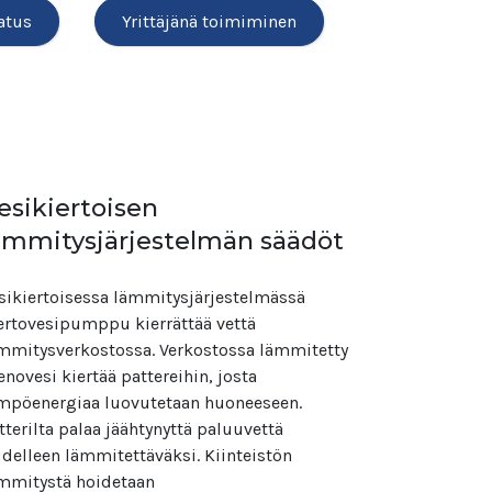
atus
Yrittäjänä toimiminen
esikiertoisen
ämmitysjärjestelmän säädöt
sikiertoisessa lämmitysjärjestelmässä
ertovesipumppu kierrättää vettä
mmitysverkostossa. Verkostossa lämmitetty
novesi kiertää pattereihin, josta
mpöenergiaa luovutetaan huoneeseen.
tterilta palaa jäähtynyttä paluuvettä
delleen lämmitettäväksi. Kiinteistön
mmitystä hoidetaan