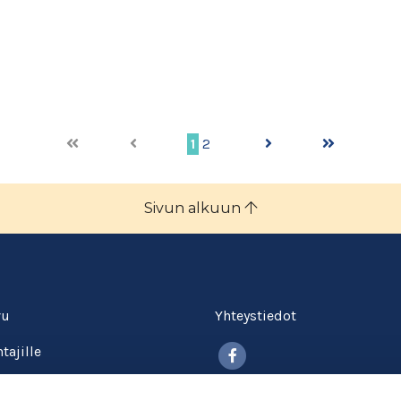
1
2
Sivun alkuun
vu
Yhteystiedot
Facebook
tajille
itokselle
Tietosuojalauseke