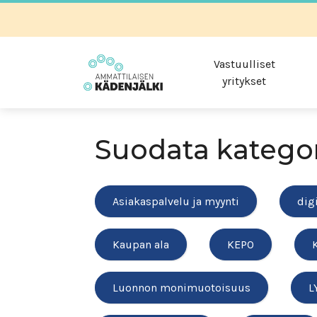
Vastuulliset
yritykset
Suodata katego
Asiakaspalvelu ja myynti
dig
Kaupan ala
KEPO
Luonnon monimuotoisuus
L