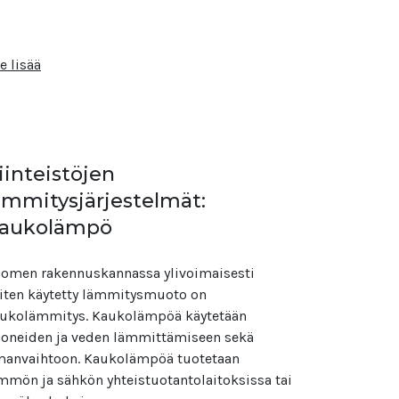
e lisää
iinteistöjen
ämmitysjärjestelmät:
aukolämpö
omen rakennuskannassa ylivoimaisesti
iten käytetty lämmitysmuoto on
ukolämmitys. Kaukolämpöä käytetään
oneiden ja veden lämmittämiseen sekä
manvaihtoon. Kaukolämpöä tuotetaan
mmön ja sähkön yhteistuotantolaitoksissa tai