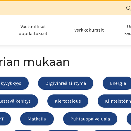
Vastuulliset
U
Verkkokurssit
oppilaitokset
kys
rian mukaan
ikyvykkyys
Digivihreä siirtymä
Energia
Kestävä kehitys
Kiertotalous
Kiinteistönh
YT
Matkailu
Puhtauspalveluala