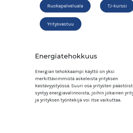
Ruokapalveluala
TJ-kurssi
Yritysvastuu
Energiatehokkuus
Energian tehokkaampi käyttö on yksi
merkittävimmistä askeleista yrityksen
kestävyystyössä. Suuri osa yritysten päästöist
syntyy energiavalinnoista, joihin jokainen yrit
ja yrityksen työntekijä voi itse vaikuttaa.