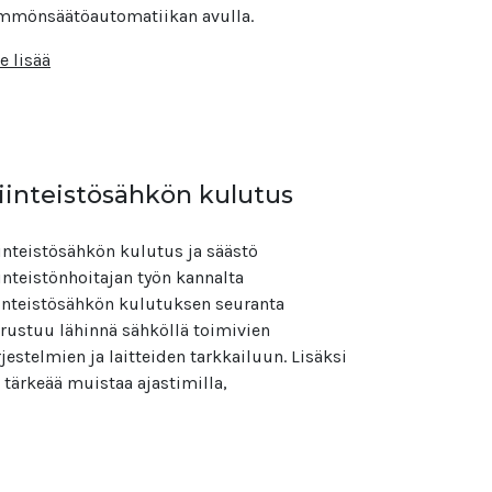
mmönsäätöautomatiikan avulla.
e lisää
iinteistösähkön kulutus
inteistösähkön kulutus ja säästö
inteistönhoitajan työn kannalta
inteistösähkön kulutuksen seuranta
rustuu lähinnä sähköllä toimivien
rjestelmien ja laitteiden tarkkailuun. Lisäksi
 tärkeää muistaa ajastimilla,