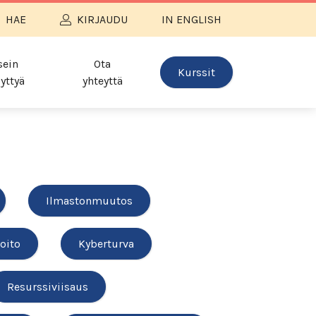
HAE
KIRJAUDU
IN ENGLISH
sein
Ota
Kurssit
yttyä
yhteyttä
Ilmastonmuutos
oito
Kyberturva
Resurssiviisaus