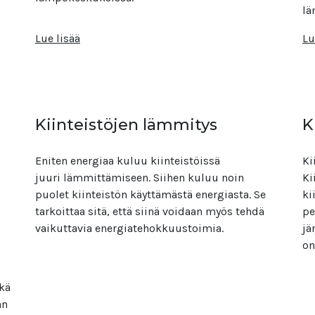
lä
Lue lisää
Lu
Kiinteistöjen lämmitys
K
Eniten energiaa kuluu kiinteistöissä
Ki
juuri lämmittämiseen. Siihen kuluu noin
Ki
puolet kiinteistön käyttämästä energiasta. Se
ki
tarkoittaa sitä, että siinä voidaan myös tehdä
pe
vaikuttavia energiatehokkuustoimia.
jä
on
ekä
an