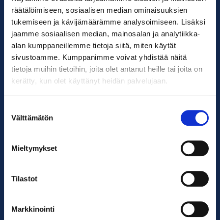
räätälöimiseen, sosiaalisen median ominaisuuksien
tukemiseen ja kävijämäärämme analysoimiseen. Lisäksi
jaamme sosiaalisen median, mainosalan ja analytiikka-
alan kumppaneillemme tietoja siitä, miten käytät
sivustoamme. Kumppanimme voivat yhdistää näitä
tietoja muihin tietoihin, joita olet antanut heille tai joita on
kerätty, kun olet käyttänyt heidän palvelujaan.
Suomen ympäristöopisto SYKLI
Esterinportti 1, 3. krs.
Suostumuksen
00240 Helsinki
Välttämätön
valinta
050 529 6428
kadenjalki@sykli.fi
Mieltymykset
Etusivu
Tilastot
Työnantajille
Markkinointi
Oppilaitokselle