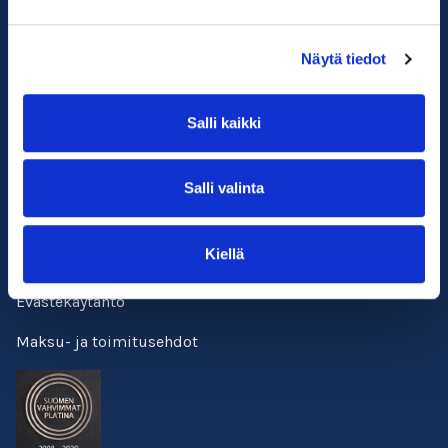
Usein kysyttyä
Näytä tiedot
Verkkokurssit
Kirjaudu
Salli kaikki
Yhteystiedot
Salli valinta
Facebook
Kiellä
Tietosuojalauseke
Evästekäytäntö
Maksu- ja toimitusehdot