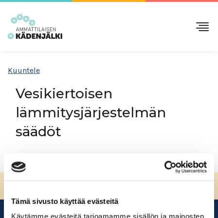
Kuuntele
Vesikiertoisen
lämmitysjärjestelmän
säädöt
Access is restricted.
Sivun alkuun
Tämä sivusto käyttää evästeitä
Käytämme evästeitä tarjoamamme sisällön ja mainosten