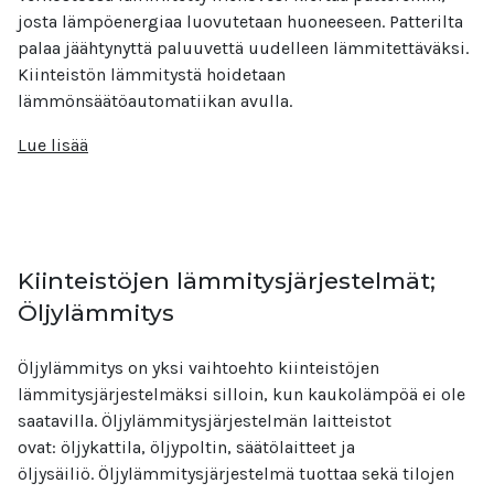
josta lämpöenergiaa luovutetaan huoneeseen. Patterilta
palaa jäähtynyttä paluuvettä uudelleen lämmitettäväksi.
Kiinteistön lämmitystä hoidetaan
lämmönsäätöautomatiikan avulla.
Lue lisää
Kiinteistöjen lämmitysjärjestelmät;
Öljylämmitys
Öljylämmitys on yksi vaihtoehto kiinteistöjen
lämmitysjärjestelmäksi silloin, kun kaukolämpöä ei ole
saatavilla. Öljylämmitysjärjestelmän laitteistot
ovat: öljykattila, öljypoltin, säätölaitteet ja
öljysäiliö. Öljylämmitysjärjestelmä tuottaa sekä tilojen