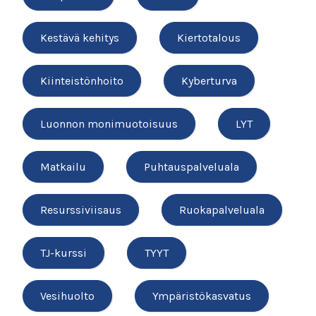
Kestävä kehitys
Kiertotalous
Kiinteistönhoito
Kyberturva
Luonnon monimuotoisuus
LYT
Matkailu
Puhtauspalveluala
Resurssiviisaus
Ruokapalveluala
TJ-kurssi
TYYT
Vesihuolto
Ympäristökasvatus