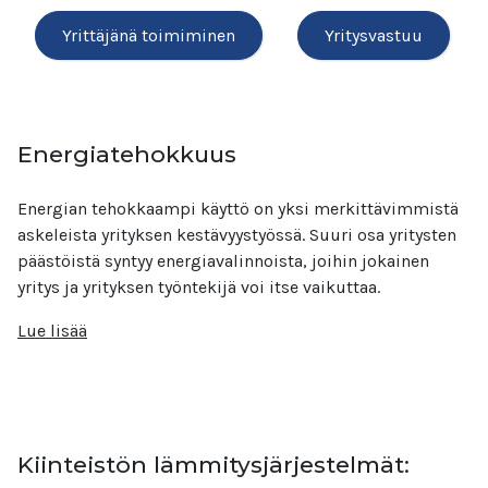
Yrittäjänä toimiminen
Yritysvastuu
Energiatehokkuus
Energian tehokkaampi käyttö on yksi merkittävimmistä
askeleista yrityksen kestävyystyössä. Suuri osa yritysten
päästöistä syntyy energiavalinnoista, joihin jokainen
yritys ja yrityksen työntekijä voi itse vaikuttaa.
Lue lisää
Kiinteistön lämmitysjärjestelmät: