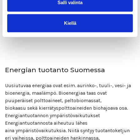
Salli valinta
on yksi merkittävimmistä energian kuluttajista. Energiaa
kuluu lämpönä raittiin sisäilman lämmittämiseen sekä
sähkönä ilmanvaihtokoneiden pyörittämiseen.
Kiellä
Lue lisää
Energian tuotanto Suomessa
Uusiutuvaa energiaa ovat esim. aurinko-, tuuli-, vesi- ja
bioenergia, maalämpö. Bioenergiaa taas ovat
puuperäiset polttoaineet, peltobiomassat,
biokaasu sekä kierrätyspolttoaineiden biohajoava osa.
Energiantuotannon ympäristövaikutukset
Energiantuotannosta aiheutuu lähes
aina ympäristövaikutuksia. Niitä syntyy tuotantoketjun
eri vaiheissa, polttoaineiden hankinnassa,