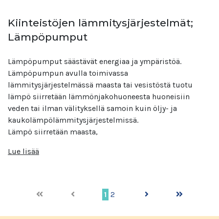
Kiinteistöjen lämmitysjärjestelmät;
Lämpöpumput
Lämpöpumput säästävät energiaa ja ympäristöä.
Lämpöpumpun avulla toimivassa
lämmitysjärjestelmässä maasta tai vesistöstä tuotu
lämpö siirretään lämmönjakohuoneesta huoneisiin
veden tai ilman välityksellä samoin kuin öljy- ja
kaukolämpölämmitysjärjestelmissä.
Lämpö siirretään maasta,
Lue lisää
1
2