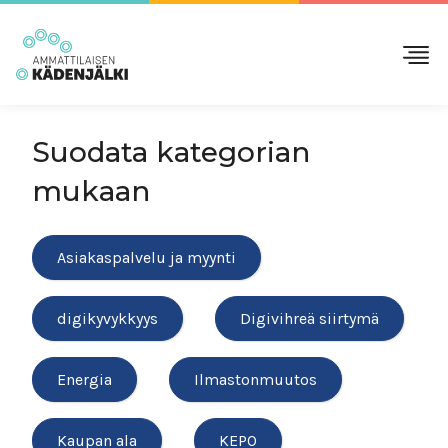
Suodata kategorian
mukaan
Asiakaspalvelu ja myynti
digikyvykkyys
Digivihreä siirtymä
Energia
Ilmastonmuutos
Kaupan ala
KEPO