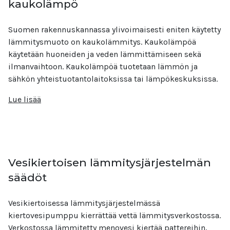
kaukolämpö
Suomen rakennuskannassa ylivoimaisesti eniten käytetty
lämmitysmuoto on kaukolämmitys. Kaukolämpöä
käytetään huoneiden ja veden lämmittämiseen sekä
ilmanvaihtoon. Kaukolämpöä tuotetaan lämmön ja
sähkön yhteistuotantolaitoksissa tai lämpökeskuksissa.
Lue lisää
Vesikiertoisen lämmitysjärjestelmän
säädöt
Vesikiertoisessa lämmitysjärjestelmässä
kiertovesipumppu kierrättää vettä lämmitysverkostossa.
Verkostossa lämmitetty menovesi kiertää pattereihin,