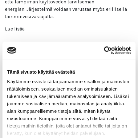
että lämpimän käyttöveden tarvitseman
energian. Järjestelmä voidaan varustaa myös erillisellä
lämminvesivaraajalla.
Lue lisää
Kiinteistöjen lämmitys
Tämä sivusto käyttää evästeitä
Käytämme evästeitä tarjoamamme sisällön ja mainosten
Eniten energiaa kuluu kiinteistöissä
räätälöimiseen, sosiaalisen median ominaisuuksien
juuri lämmittämiseen. Siihen kuluu noin puolet
tukemiseen ja kävijämäärämme analysoimiseen. Lisäksi
kiinteistön käyttämästä energiasta. Se tarkoittaa sitä,
jaamme sosiaalisen median, mainosalan ja analytiikka-
että siinä voidaan myös tehdä vaikuttavia
alan kumppaneillemme tietoja siitä, miten käytät
energiatehokkuustoimia.
sivustoamme. Kumppanimme voivat yhdistää näitä
Lue lisää
tietoja muihin tietoihin, joita olet antanut heille tai joita on
kerätty, kun olet käyttänyt heidän palvelujaan.