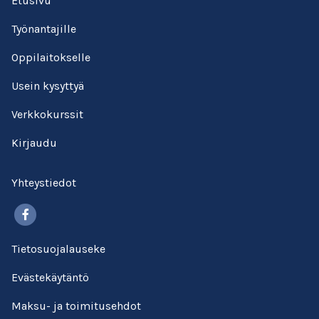
Etusivu
Työnantajille
Oppilaitokselle
Usein kysyttyä
Verkkokurssit
Kirjaudu
Yhteystiedot
Facebook
Tietosuojalauseke
Evästekäytäntö
Maksu- ja toimitusehdot