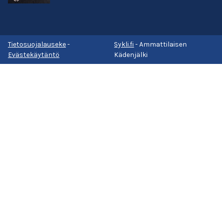
Tietosuojalauseke
-
Sykli.fi
- Ammattilaisen
Evästekäytäntö
Kädenjälki