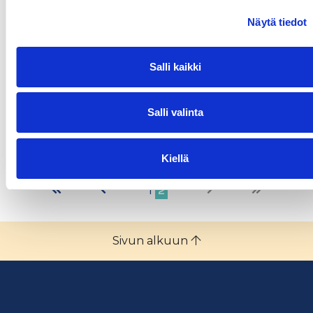
Internet of things IOT (teollinen internet) Älykkäiden
laitteiden määrä kasvaa kiinteistöjen
Näytä tiedot
automaatiojärjestelmissä elektroniikan ja
tiedonsiirtomahdollisuuksien kasvaessa. Hyvänä
Salli kaikki
esimerkkiä ovat erilaiset mobiilisovellukset, jotka
hyödyntävät perinteisten langattomien tietoverkkojen
(3G,
Salli valinta
Lue lisää
Kiellä
1
2
Sivun alkuun