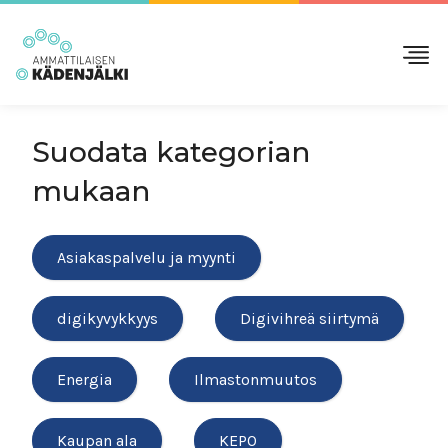
Suodata kategorian
mukaan
Asiakaspalvelu ja myynti
digikyvykkyys
Digivihreä siirtymä
Energia
Ilmastonmuutos
Kaupan ala
KEPO