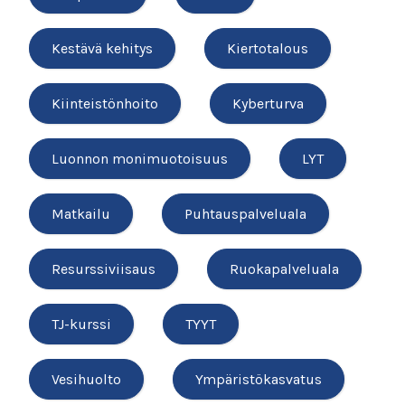
Kestävä kehitys
Kiertotalous
Kiinteistönhoito
Kyberturva
Luonnon monimuotoisuus
LYT
Matkailu
Puhtauspalveluala
Resurssiviisaus
Ruokapalveluala
TJ-kurssi
TYYT
Vesihuolto
Ympäristökasvatus