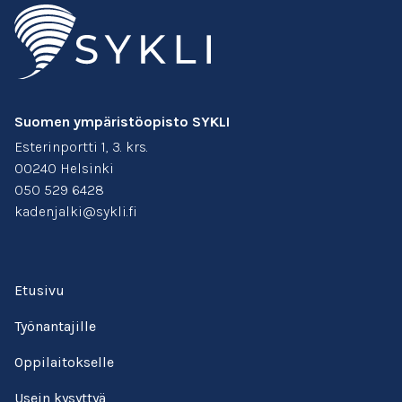
Suomen ympäristöopisto SYKLI
Esterinportti 1, 3. krs.
00240 Helsinki
050 529 6428
kadenjalki@sykli.fi
Etusivu
Työnantajille
Oppilaitokselle
Usein kysyttyä