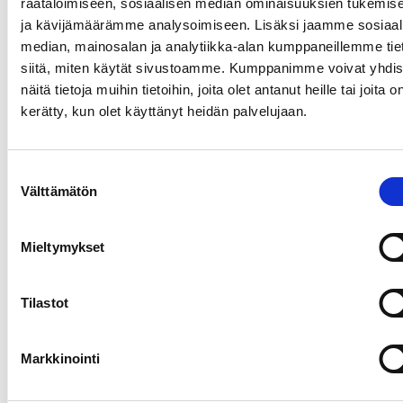
räätälöimiseen, sosiaalisen median ominaisuuksien tukemis
ja kävijämäärämme analysoimiseen. Lisäksi jaamme sosiaal
Kiinteistöjen sähköjärjestelmät
median, mainosalan ja analytiikka-alan kumppaneillemme tie
siitä, miten käytät sivustoamme. Kumppanimme voivat yhdis
Sähköturvallisuuslainsäädäntö Sähkön käyttöön liittyy
näitä tietoja muihin tietoihin, joita olet antanut heille tai joita o
vaaroja, joten sitä on säännelty sähkön käytön
kerätty, kun olet käyttänyt heidän palvelujaan.
yleistymisestä lähtien. Suomessa sähköturvallisuuden
perusvaatimukset löytyvät sähköturvallisuuslaista (nro 113
Laki koskee sähköturvallisuuden lisäksi ns.
Suostumuksen
sähkömagneettista yhteensopivuutta
Välttämätön
valinta
(electromagnetical compatibility,
Mieltymykset
Lue lisää
Tilastot
Internet Of things ja pilvipalvelut
Markkinointi