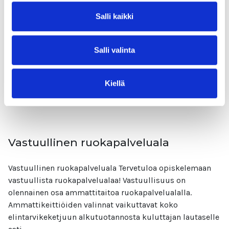
Salli kaikki
Vastuullinen kaupan ala Hei kaupan alan ammattilainen!
Mahtava, että haluat kehittää osaamistasi ja oppia alasi
vastuulliset käytännöt. Tämän kurssin jälkeen tunnet
Salli valinta
kaupan alan ekologisia,
Lue lisää
Kiellä
Vastuullinen ruokapalveluala
Vastuullinen ruokapalveluala Tervetuloa opiskelemaan
vastuullista ruokapalvelualaa! Vastuullisuus on
olennainen osa ammattitaitoa ruokapalvelualalla.
Ammattikeittiöiden valinnat vaikuttavat koko
elintarvikeketjuun alkutuotannosta kuluttajan lautaselle