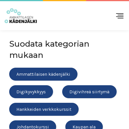
Suodata kategorian
mukaan
Ammattilaisen kädenjälki
Digikyvykkyys
Digivihreä siirtymä
Hankkeiden verkkokurssit
Johdantokurssi
Kaupan ala