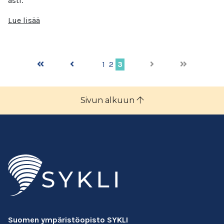
asti.
Lue lisää
1
2
3
Sivun alkuun
Suomen ympäristöopisto SYKLI