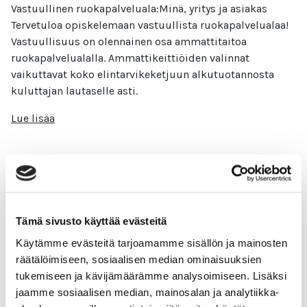
Vastuullinen ruokapalveluala:Minä, yritys ja asiakas
Tervetuloa opiskelemaan vastuullista ruokapalvelualaa!
Vastuullisuus on olennainen osa ammattitaitoa
ruokapalvelualalla. Ammattikeittiöiden valinnat
vaikuttavat koko elintarvikeketjuun alkutuotannosta
kuluttajan lautaselle asti.
Lue lisää
Vastuullinen kiinteistönhoito
Tämä sivusto käyttää evästeitä
Vastuullinen kiinteistönhoito Hei kiinteistönhoidon
Käytämme evästeitä tarjoamamme sisällön ja mainosten
ammattilainen! Mahtavaa, että haluat kehittää
räätälöimiseen, sosiaalisen median ominaisuuksien
osaamistasi ja oppia alasi vastuulliset käytännöt. Tämän
tukemiseen ja kävijämäärämme analysoimiseen. Lisäksi
kurssin jälkeen tunnet kiinteistönhoidon ekologisia,
jaamme sosiaalisen median, mainosalan ja analytiikka-
sosiaalisia ja taloudellisia vaikutuksia,