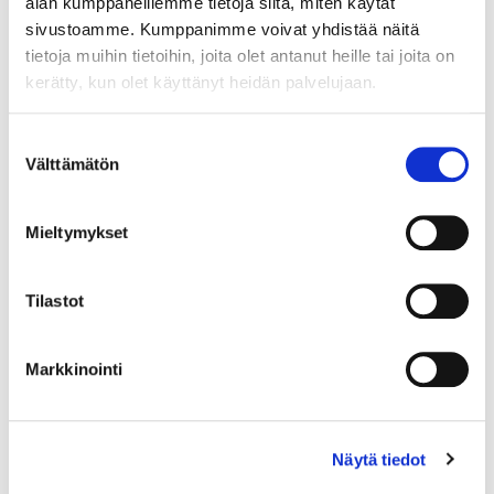
alan kumppaneillemme tietoja siitä, miten käytät
sivustoamme. Kumppanimme voivat yhdistää näitä
Lue lisää
tietoja muihin tietoihin, joita olet antanut heille tai joita on
kerätty, kun olet käyttänyt heidän palvelujaan.
Suostumuksen
Välttämätön
Vastuullinen matkailu
valinta
Vastuullinen matkailuala Hei matkailun alan
Mieltymykset
ammattilainen! Mahtava, että haluat kehittää
osaamistasi ja oppia alasi vastuulliset käytännöt. Tämän
Tilastot
kurssin jälkeen tunnet matkailun alan ekologisia,
Lue lisää
Markkinointi
Näytä tiedot
Vastuullinen kaupan ala