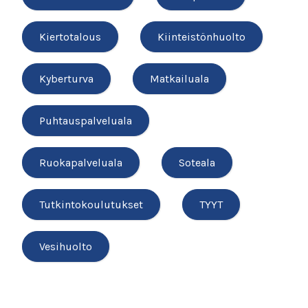
Kiertotalous
Kiinteistönhuolto
Kyberturva
Matkailuala
Puhtauspalveluala
Ruokapalveluala
Soteala
Tutkintokoulutukset
TYYT
Vesihuolto