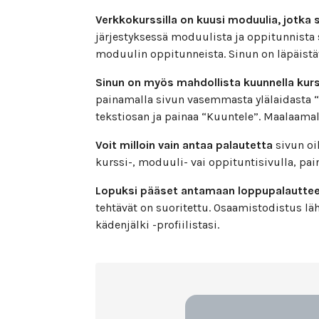
Verkkokurssilla on kuusi moduulia, jotka 
järjestyksessä moduulista ja oppitunnista
moduulin oppitunneista. Sinun on läpäistä
Sinun on myös mahdollista kuunnella kurss
painamalla sivun vasemmasta ylälaidasta “K
tekstiosan ja painaa “Kuuntele”. Maalaamall
Voit milloin vain antaa palautetta
sivun oi
kurssi-, moduuli- vai oppituntisivulla, pa
Lopuksi pääset antamaan loppupalautte
tehtävät on suoritettu. Osaamistodistus lä
kädenjälki -profiilistasi.