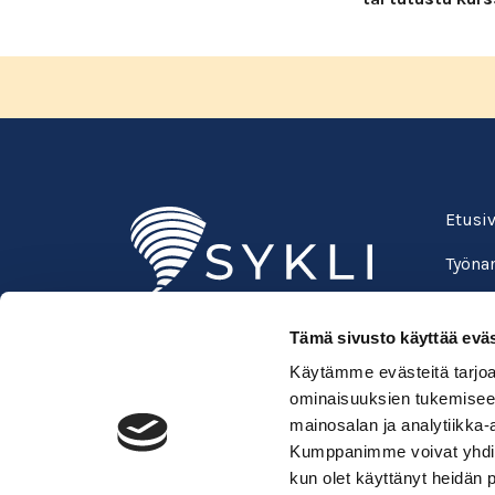
Etusi
Työnan
Oppila
Tämä sivusto käyttää eväs
Suomen ympäristöopisto SYKLI
Usein 
Käytämme evästeitä tarjoa
Esterinportti 1, 3. krs.
Verkk
ominaisuuksien tukemisee
00240 Helsinki
mainosalan ja analytiikka-
050 529 6428
Kirja
Kumppanimme voivat yhdistää 
kadenjalki@sykli.fi
kun olet käyttänyt heidän 