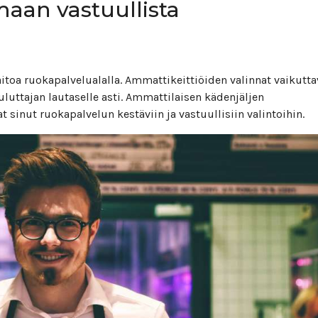
maan vastuullista
toa ruokapalvelualalla. Ammattikeittiöiden valinnat vaikutta
luttajan lautaselle asti. Ammattilaisen kädenjäljen
t sinut ruokapalvelun kestäviin ja vastuullisiin valintoihin.