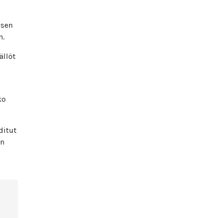
isen
n.
ällöt
ko
ditut
en