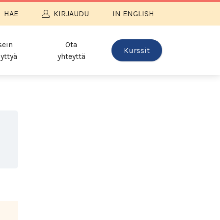
HAE
KIRJAUDU
IN ENGLISH
sein
Ota
Kurssit
yttyä
yhteyttä