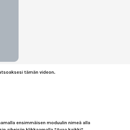
atsoaksesi tämän videon.
kaamalla ensimmäisen moduulin nimeä alla
sin aiheisiin klikkaamalla “Avaa kaikki”.