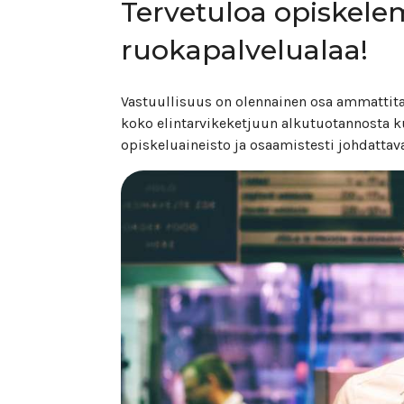
Tervetuloa opiskele
ruokapalvelualaa!
Vastuullisuus on olennainen osa ammattitai
koko elintarvikeketjuun alkutuotannosta ku
opiskeluaineisto ja osaamistesti johdattava