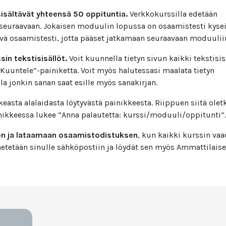
sisältävät yhteensä 50 oppituntia.
Verkkokurssilla edetään
 seuraavaan. Jokaisen moduulin lopussa on osaamistesti kyse
vä osaamistesti, jotta pääset jatkamaan seuraavaan moduulii
in tekstisisällöt.
Voit kuunnella tietyn sivun kaikki tekstisis
uuntele”-painiketta. Voit myös halutessasi maalata tietyn
a jonkin sanan saat esille myös sanakirjan.
keasta alalaidasta löytyvästä painikkeesta. Riippuen siitä olet
inikkeessa lukee “Anna palautetta: kurssi/moduuli/oppitunti”.
en ja lataamaan osaamistodistuksen
, kun kaikki kurssin vaa
hetetään sinulle sähköpostiin ja löydät sen myös Ammattilais