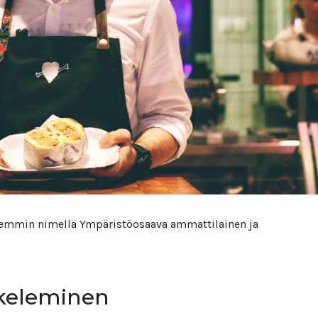
isemmin nimellä Ympäristöosaava ammattilainen ja
skeleminen