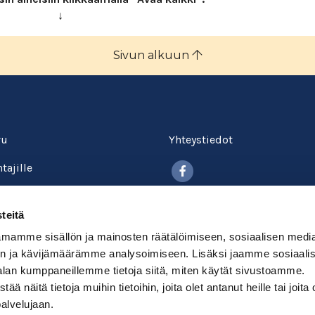
↓
Sivun alkuun
vu
Yhteystiedot
Facebook
tajille
itokselle
Tietosuojalauseke
teitä
kysyttyä
Evästekäytäntö
mamme sisällön ja mainosten räätälöimiseen, sosiaalisen medi
okurssit
n ja kävijämäärämme analysoimiseen. Lisäksi jaamme sosiaali
Maksu- ja toimitusehdot
alan kumppaneillemme tietoja siitä, miten käytät sivustoamme.
udu
näitä tietoja muihin tietoihin, joita olet antanut heille tai joita 
palvelujaan.