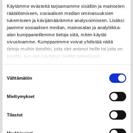
vaikuttavat koko elintarvikeketjuun alkutuotannosta
Käytämme evästeitä tarjoamamme sisällön ja mainosten
kuluttajan lautaselle asti. Ammattilaisen kädenjäljen
räätälöimiseen, sosiaalisen median ominaisuuksien
opiskeluaineisto ja osaamistesti johdattavat sinut
tukemiseen ja kävijämäärämme analysoimiseen. Lisäksi
ruokapalvelun kestäviin ja vastuullisiin valintoihin.
jaamme sosiaalisen median, mainosalan ja analytiikka-
alan kumppaneillemme tietoja siitä, miten käytät
Tämä kurssi on osa kuuden kurssin sarjaa, jotka
sivustoamme. Kumppanimme voivat yhdistää näitä
yhdessä muodostavat Vastuullisen ruokapalvelualan
tietoja muihin tietoihin, joita olet antanut heille tai joita on
kokonaisuuden. Tutustu muihin Vastuullisen
kerätty, kun olet käyttänyt heidän palvelujaan.
ruokapalvelualan kursseihin.
Suostumuksen
Välttämätön
valinta
Ohjeet kurssin suorittamiseen
Mieltymykset
Tämä kurssi rakentuu kolmesta moduulista,
joissa on yhteensä 7 oppituntia. Yhden
Tilastot
oppitunnin opiskeluun menee 5-15 minuuttia.
Kurssin lopussa on osaamistesti. Sen
läpäisemiseksi tarvitset 80 % pisteistä.