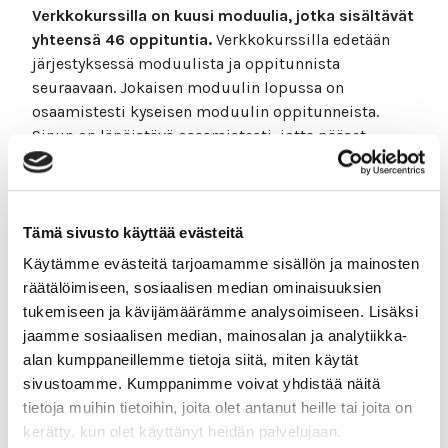
Verkkokurssilla on kuusi moduulia, jotka sisältävät
yhteensä 46 oppituntia.
Verkkokurssilla edetään
järjestyksessä moduulista ja oppitunnista
seuraavaan. Jokaisen moduulin lopussa on
osaamistesti kyseisen moduulin oppitunneista.
Sinun on läpäistävä osaamistesti, jotta pääset
jatkamaan seuraavaan moduuliin.
Sinun on myös mahdollista kuunnella kurssin
tekstisisällöt.
Voit kuunnella tietyn sivun kaikki
Tämä sivusto käyttää evästeitä
tekstisisällöt painamalla sivun vasemmasta
Käytämme evästeitä tarjoamamme sisällön ja mainosten
ylälaidasta “Kuuntele”-painiketta. Voit myös
räätälöimiseen, sosiaalisen median ominaisuuksien
halutessasi maalata tietyn tekstiosan ja painaa
tukemiseen ja kävijämäärämme analysoimiseen. Lisäksi
“Kuuntele”. Maalaamalla jonkin sanan saat esille
jaamme sosiaalisen median, mainosalan ja analytiikka-
myös sanakirjan.
alan kumppaneillemme tietoja siitä, miten käytät
Voit milloin vain antaa palautetta
sivun oikeasta
sivustoamme. Kumppanimme voivat yhdistää näitä
alalaidasta löytyvästä painikkeesta. Riippuen siitä
tietoja muihin tietoihin, joita olet antanut heille tai joita on
oletko kurssi-, moduuli- vai oppituntisivulla,
kerätty, kun olet käyttänyt heidän palvelujaan.