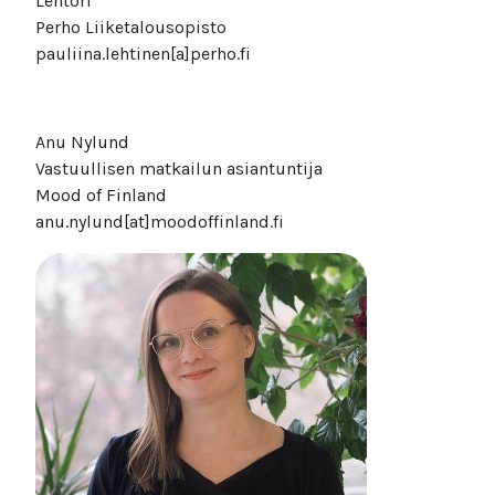
Lehtori
Perho Liiketalousopisto
pauliina.lehtinen[a]perho.fi
Anu Nylund
Vastuullisen matkailun asiantuntija
Mood of Finland
anu.nylund[at]moodoffinland.fi