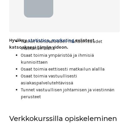
Tämän kurssin jälkeen:
Hyväksy
statistics, marketing
evästeet
Tunnet kiertotalouden mahdollisuudet
katsoaksesi tämän videon.
matkailun alalla
Osaat toimia ympäristöä ja ihmisiä
kunnioittaen
Osaat toimia eettisesti matkailun alallla
Osaat toimia vastuullisesti
asiakaspalvelutehtävissä
Tunnet vastuullisen johtamisen ja viestinnän
perusteet
Verkkokurssilla opiskeleminen