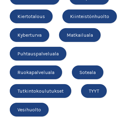
Kiertotalous
Kiinteistönhuolto
Kyberturva
Matkailuala
Puhtauspalveluala
Ruokapalveluala
Soteala
Tutkintokoulutukset
TYYT
Vesihuolto