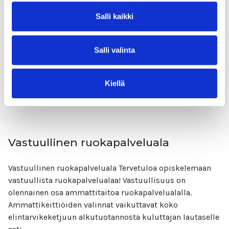
Salli kaikki
Vastuullinen kaupan ala Hei kaupan alan ammattilainen!
Mahtava, että haluat kehittää osaamistasi ja oppia alasi
vastuulliset käytännöt. Tämän kurssin jälkeen tunnet
Salli valinta
kaupan alan ekologisia,
Lue lisää
Kiellä
Vastuullinen ruokapalveluala
Vastuullinen ruokapalveluala Tervetuloa opiskelemaan
vastuullista ruokapalvelualaa! Vastuullisuus on
olennainen osa ammattitaitoa ruokapalvelualalla.
Ammattikeittiöiden valinnat vaikuttavat koko
elintarvikeketjuun alkutuotannosta kuluttajan lautaselle