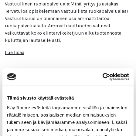
Vastuullinen ruokapalveluala:Minä, yritys ja asiakas
Tervetuloa opiskelemaan vastuullista ruokapalvelualaa!
Vastuullisuus on olennainen osa ammattitaitoa
ruokapalvelualalla. Ammattikeittiöiden valinnat
vaikuttavat koko elintarvikeketjuun alkutuotannosta
kuluttajan lautaselle asti.
Lue lisää
Vastuullinen kiinteistönhoito
Tämä sivusto käyttää evästeitä
Vastuullinen kiinteistönhoito Hei kiinteistönhoidon
Käytämme evästeitä tarjoamamme sisällön ja mainosten
ammattilainen! Mahtavaa, että haluat kehittää
räätälöimiseen, sosiaalisen median ominaisuuksien
osaamistasi ja oppia alasi vastuulliset käytännöt. Tämän
tukemiseen ja kävijämäärämme analysoimiseen. Lisäksi
kurssin jälkeen tunnet kiinteistönhoidon ekologisia,
jaamme sosiaalisen median, mainosalan ja analytiikka-
sosiaalisia ja taloudellisia vaikutuksia,