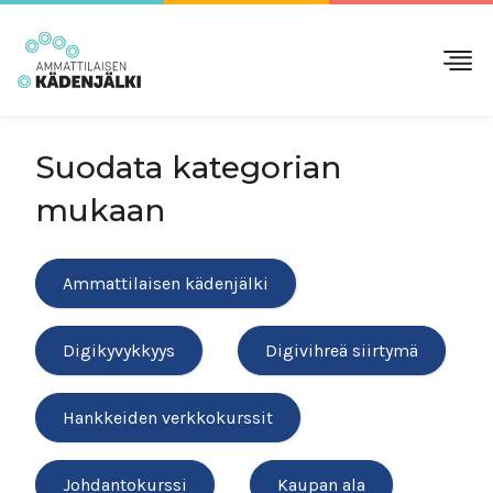
Suodata kategorian
mukaan
Ammattilaisen kädenjälki
Digikyvykkyys
Digivihreä siirtymä
Hankkeiden verkkokurssit
Johdantokurssi
Kaupan ala