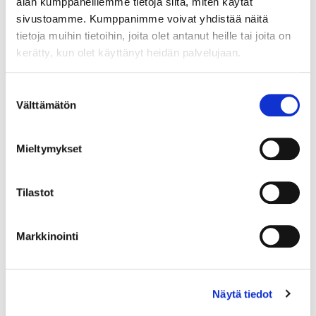
alan kumppaneillemme tietoja siitä, miten käytät
sivustoamme. Kumppanimme voivat yhdistää näitä
Lue lisää
tietoja muihin tietoihin, joita olet antanut heille tai joita on
kerätty, kun olet käyttänyt heidän palvelujaan.
Suostumuksen
Välttämätön
Vastuullinen matkailu
valinta
Vastuullinen matkailuala Hei matkailun alan
Mieltymykset
ammattilainen! Mahtava, että haluat kehittää
osaamistasi ja oppia alasi vastuulliset käytännöt. Tämän
Tilastot
kurssin jälkeen tunnet matkailun alan ekologisia,
Lue lisää
Markkinointi
Näytä tiedot
Vastuullinen kaupan ala