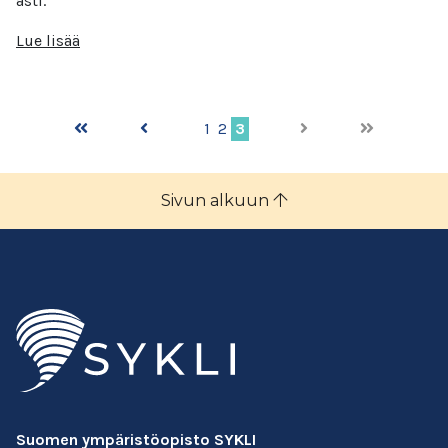
asti.
Lue lisää
1
2
3
Sivun alkuun
Suomen ympäristöopisto SYKLI