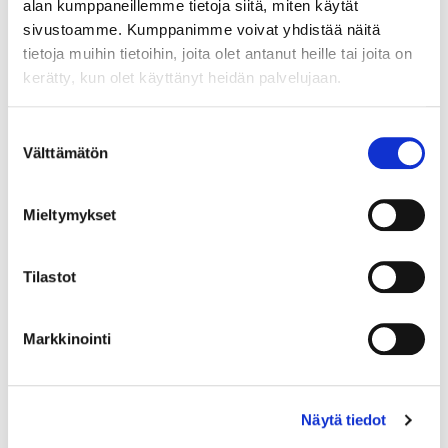
alan kumppaneillemme tietoja siitä, miten käytät
sivustoamme. Kumppanimme voivat yhdistää näitä
Lue lisää
tietoja muihin tietoihin, joita olet antanut heille tai joita on
kerätty, kun olet käyttänyt heidän palvelujaan.
Suostumuksen
Välttämätön
Vastuullinen puhtauspalveluala
valinta
Vastuullinen puhtauspalveluala Tervetuloa opiskelemaan
Mieltymykset
vastuullista puhtauspalvelualaa! Vastuullisuus on
olennainen osa ammattitaitoa puhtauspalvelualalla.
Tilastot
Ammattilaisella on mahdollisuus vaikuttaa valinnoillaan
koko puhtausalan palveluketjuun siivousaineiden
tuotannosta asiakkaalle viestimiseen asti.
Markkinointi
Lue lisää
Näytä tiedot