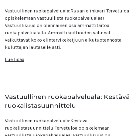
Vastuullinen ruokapalveluala:Ruuan elinkaari Tervetuloa
opiskelemaan vastuullista ruokapalvelualaa!
Vastuullisuus on olennainen osa ammattitaitoa
ruokapalvelualalla. Ammattikeittiöiden valinnat
vaikuttavat koko elintarvikeketjuun alkutuotannosta
kuluttajan lautaselle asti.
Lue lisää
Vastuullinen ruokapalveluala: Kestävä
ruokalistasuunnittelu
Vastuullinen ruokapalveluala:Kestävä
ruokalistasuunnittelu Tervetuloa opiskelemaan
vastuullista ruokapalvelualaa! Vastuullisuus on