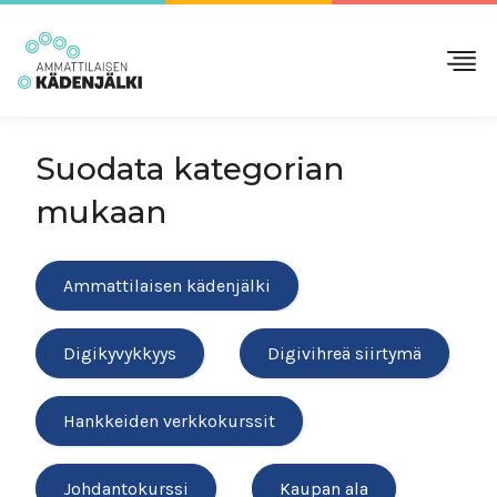
Suodata kategorian
mukaan
Ammattilaisen kädenjälki
Digikyvykkyys
Digivihreä siirtymä
Hankkeiden verkkokurssit
Johdantokurssi
Kaupan ala