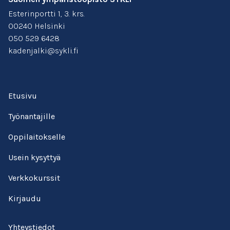
Esterinportti 1, 3. krs.
00240 Helsinki
050 529 6428
kadenjalki@sykli.fi
Etusivu
Työnantajille
Oppilaitokselle
Usein kysyttyä
Verkkokurssit
Kirjaudu
Yhteystiedot