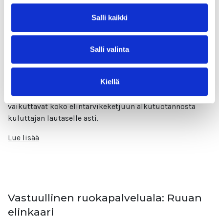
Salli kaikki
Vastuullinen ruokapalveluala:
Johdanto
Salli valinta
Johdanto vastuulliseen ruokapalvelualaan Tervetuloa
opiskelemaan vastuullista ruokapalvelualaa!
Kiellä
Vastuullisuus on olennainen osa ammattitaitoa
ruokapalvelualalla. Ammattikeittiöiden valinnat
vaikuttavat koko elintarvikeketjuun alkutuotannosta
kuluttajan lautaselle asti.
Lue lisää
Vastuullinen ruokapalveluala: Ruuan
elinkaari