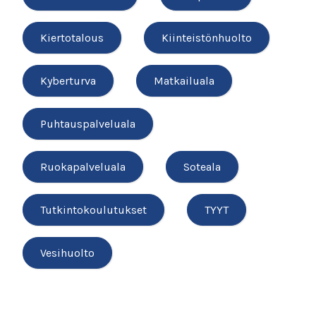
Kiertotalous
Kiinteistönhuolto
Kyberturva
Matkailuala
Puhtauspalveluala
Ruokapalveluala
Soteala
Tutkintokoulutukset
TYYT
Vesihuolto