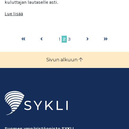
kuluttajan lautaselle asti.
Lue lisää
1
2
3
Sivun alkuun
Suomen ympäristöopisto SYKLI