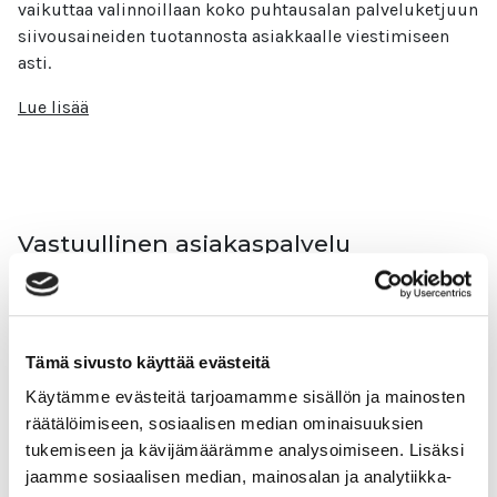
vaikuttaa valinnoillaan koko puhtausalan palveluketjuun
siivousaineiden tuotannosta asiakkaalle viestimiseen
asti.
Lue lisää
Vastuullinen asiakaspalvelu
puhtauspalvelualalla
Vastuullinen asiakaspalvelu puhtauspalvelualalla
Tervetuloa opiskelemaan vastuullista
Tämä sivusto käyttää evästeitä
puhtauspalvelualaa! Vastuullisuus on olennainen osa
Käytämme evästeitä tarjoamamme sisällön ja mainosten
ammattitaitoa puhtauspalvelualalla. Ammattilaisella on
räätälöimiseen, sosiaalisen median ominaisuuksien
mahdollisuus vaikuttaa valinnoillaan koko puhtausalan
tukemiseen ja kävijämäärämme analysoimiseen. Lisäksi
palveluketjuun siivousaineiden tuotannosta asiakkaalle
jaamme sosiaalisen median, mainosalan ja analytiikka-
viestimiseen asti.