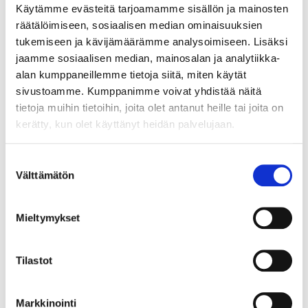
osaamistesti johdattavat sinut puhtausalan
Käytämme evästeitä tarjoamamme sisällön ja mainosten
kestäviin ja vastuullisiin valintoihin.
räätälöimiseen, sosiaalisen median ominaisuuksien
tukemiseen ja kävijämäärämme analysoimiseen. Lisäksi
Tämä kurssi on osa kuuden kurssin sarjaa, jotka
jaamme sosiaalisen median, mainosalan ja analytiikka-
yhdessä muodostavat Vastuullisen
alan kumppaneillemme tietoja siitä, miten käytät
puhtauspalvelualan kokonaisuuden. Tutustu myös
sivustoamme. Kumppanimme voivat yhdistää näitä
muihin Vastuullisen puhtauspalvelualan kursseihin.
tietoja muihin tietoihin, joita olet antanut heille tai joita on
kerätty, kun olet käyttänyt heidän palvelujaan.
Suostumuksen
Välttämätön
valinta
Mieltymykset
Tilastot
Markkinointi