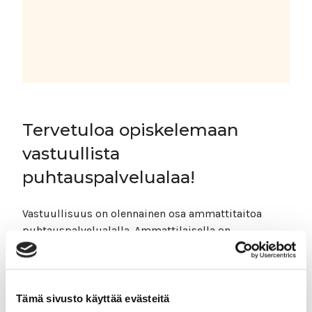
Tervetuloa opiskelemaan
vastuullista
puhtauspalvelualaa!
Vastuullisuus on olennainen osa ammattitaitoa
puhtauspalvelualalla. Ammattilaisella on
mahdollisuus vaikuttaa valinnoillaan koko
puhtausalan palveluketjuun siivousaineiden
tuotannosta asiakkaalle viestimiseen asti.
Ammattilaisen kädenjäljen opiskeluaineisto ja
Tämä sivusto käyttää evästeitä