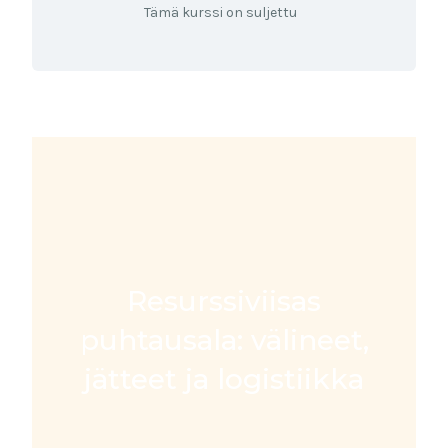
Tämä kurssi on suljettu
Resurssiviisas
puhtausala: välineet,
jätteet ja logistiikka