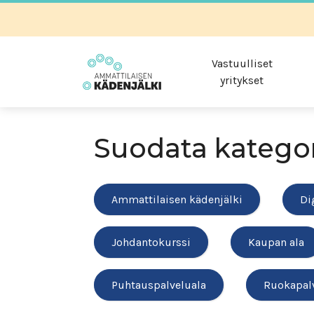
Vastuulliset
yritykset
Suodata katego
Ammattilaisen kädenjälki
Di
Johdantokurssi
Kaupan ala
Puhtauspalveluala
Ruokapal