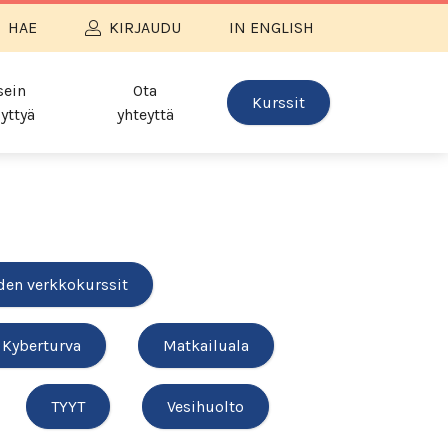
HAE
KIRJAUDU
IN ENGLISH
sein
Ota
Kurssit
yttyä
yhteyttä
den verkkokurssit
Kyberturva
Matkailuala
TYYT
Vesihuolto