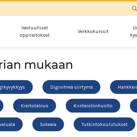
Vastuulliset
U
Verkkokurssit
oppilaitokset
kys
rian mukaan
gikyvykkyys
Digivihreä siirtymä
Hankkei
Kiertotalous
Kiinteistönhuolto
veluala
Soteala
Tutkintokoulutukset