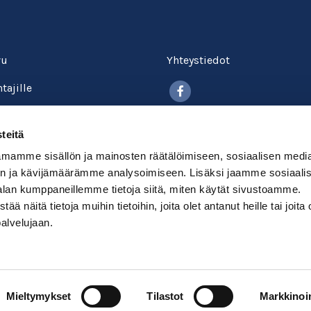
vu
Yhteystiedot
Facebook
tajille
itokselle
Tietosuojalauseke
teitä
kysyttyä
Evästekäytäntö
mamme sisällön ja mainosten räätälöimiseen, sosiaalisen medi
okurssit
n ja kävijämäärämme analysoimiseen. Lisäksi jaamme sosiaali
Maksu- ja toimitusehdot
alan kumppaneillemme tietoja siitä, miten käytät sivustoamme.
udu
näitä tietoja muihin tietoihin, joita olet antanut heille tai joita 
palvelujaan.
Mieltymykset
Tilastot
Markkinoin