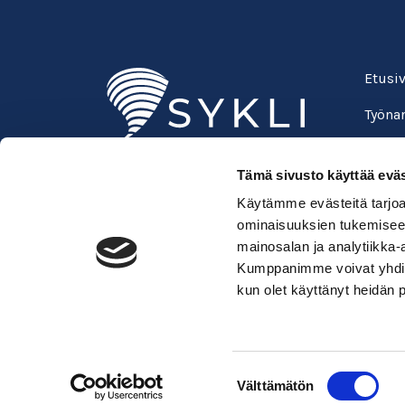
Etusi
Työnan
Oppila
Tämä sivusto käyttää eväs
Suomen ympäristöopisto SYKLI
Usein 
Käytämme evästeitä tarjoa
Esterinportti 1, 3. krs.
Verkk
ominaisuuksien tukemisee
00240 Helsinki
mainosalan ja analytiikka-
050 529 6428
Kirja
Kumppanimme voivat yhdistää 
kadenjalki@sykli.fi
kun olet käyttänyt heidän 
Suostumuksen
Välttämätön
valinta