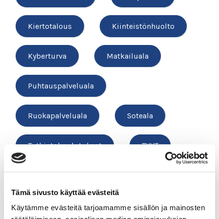
Kiertotalous
Kiinteistönhuolto
Kyberturva
Matkailuala
Puhtauspalveluala
Ruokapalveluala
Soteala
Tutkintokoulutukset
TYYT
Vesihuolto
Tämä sivusto käyttää evästeitä
Käytämme evästeitä tarjoamamme sisällön ja mainosten