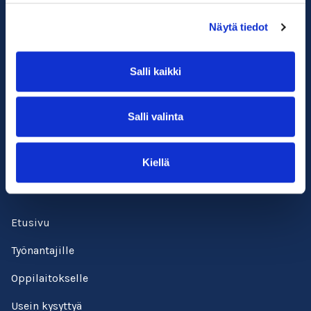
Näytä tiedot
Salli kaikki
Suomen ympäristöopisto SYKLI
Esterinportti 1, 3. krs.
Salli valinta
00240 Helsinki
050 529 6428
kadenjalki@sykli.fi
Kiellä
Etusivu
Työnantajille
Oppilaitokselle
Usein kysyttyä