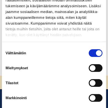
räätälöimiseen, sosiaalisen median ominaisuuksien
Vesihuoltomestari
tukemiseen ja kävijämäärämme analysoimiseen. Lisäksi
jaamme sosiaalisen median, mainosalan ja analytiikka-
Vesihuoltomestari Tervetuloa opiskelemaan
alan kumppaneillemme tietoja siitä, miten käytät
vesihuoltomestarin koulutusohjelmaan! Mahtavaa, että
sivustoamme. Kumppanimme voivat yhdistää näitä
haluat kehittää osaamistasi! Koulutuksesta saa tukea
tietoja muihin tietoihin, joita olet antanut heille tai joita on
tutkinnon suorittamiseen sekä kattavaa tietoa alasta.
kerätty, kun olet käyttänyt heidän palvelujaan.
Yksi mistä opiskelijat ovat antaneet kiitosta,
Suostumuksen
Lue lisää
Välttämätön
valinta
Mieltymykset
Sivun alkuun
Tilastot
Markkinointi