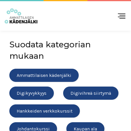
Suodata kategorian
mukaan
Ammattilaisen kädenjälki
Digikyvykkyys
Digivihreä siirtymä
Hankkeiden verkkokurssit
Johdantokurssi
Kaupan ala