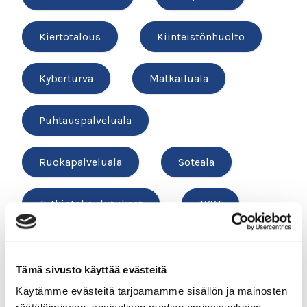
Kiertotalous
Kiinteistönhuolto
Kyberturva
Matkailuala
Puhtauspalveluala
Ruokapalveluala
Soteala
Tutkintokoulutukset
TYYT
Vesihuolto
Tämä sivusto käyttää evästeitä
Käytämme evästeitä tarjoamamme sisällön ja mainosten