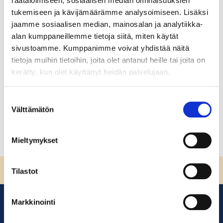
räätälöimiseen, sosiaalisen median ominaisuuksien
Vesihuoltomestari
tukemiseen ja kävijämäärämme analysoimiseen. Lisäksi
jaamme sosiaalisen median, mainosalan ja analytiikka-
Vesihuoltomestari Tervetuloa opiskelemaan
alan kumppaneillemme tietoja siitä, miten käytät
vesihuoltomestarin koulutusohjelmaan! Mahtavaa, että
sivustoamme. Kumppanimme voivat yhdistää näitä
haluat kehittää osaamistasi! Koulutuksesta saa tukea
tietoja muihin tietoihin, joita olet antanut heille tai joita on
tutkinnon suorittamiseen sekä kattavaa tietoa alasta.
kerätty, kun olet käyttänyt heidän palvelujaan.
Yksi mistä opiskelijat ovat antaneet kiitosta,
Suostumuksen
Lue lisää
Välttämätön
valinta
Mieltymykset
Sivun alkuun
Tilastot
Markkinointi