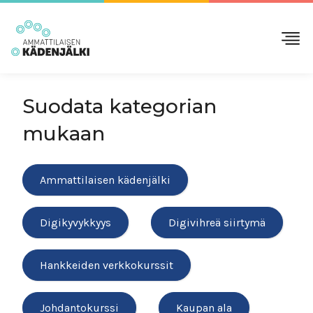
Suodata kategorian
mukaan
Ammattilaisen kädenjälki
Digikyvykkyys
Digivihreä siirtymä
Hankkeiden verkkokurssit
Johdantokurssi
Kaupan ala