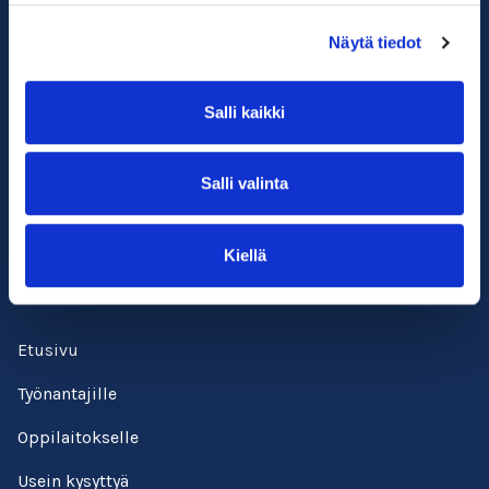
Näytä tiedot
Salli kaikki
Suomen ympäristöopisto SYKLI
Esterinportti 1, 3. krs.
Salli valinta
00240 Helsinki
050 529 6428
kadenjalki@sykli.fi
Kiellä
Etusivu
Työnantajille
Oppilaitokselle
Usein kysyttyä