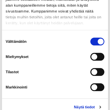
alan kumppaneillemme tietoja siitä, miten käytät
Lue lisää
sivustoamme. Kumppanimme voivat yhdistää näitä
tietoja muihin tietoihin, joita olet antanut heille tai joita on
kerätty, kun olet käyttänyt heidän palvelujaan.
Suostumuksen
Kehittämishankkeen toteuttaminen
Välttämätön
valinta
ja seuranta
Mieltymykset
Moduuli 2: Kehittämishankkeen toteuttaminen ja
seuranta Ennen kuin voimme aloittaa projektin virallisen
toteuttamisen, täytyy päättää projektipäällikkö ja hänen
Tilastot
ympärillään projektissa toimiva henkilöstö.
Lue lisää
Markkinointi
Näytä tiedot