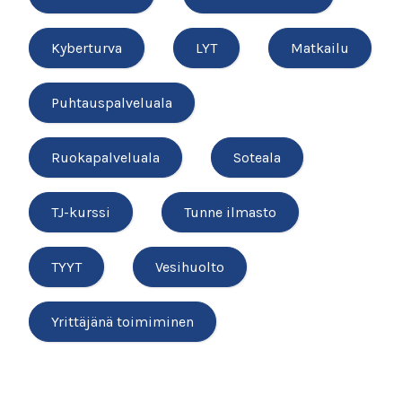
Kyberturva
LYT
Matkailu
Puhtauspalveluala
Ruokapalveluala
Soteala
TJ-kurssi
Tunne ilmasto
TYYT
Vesihuolto
Yrittäjänä toimiminen