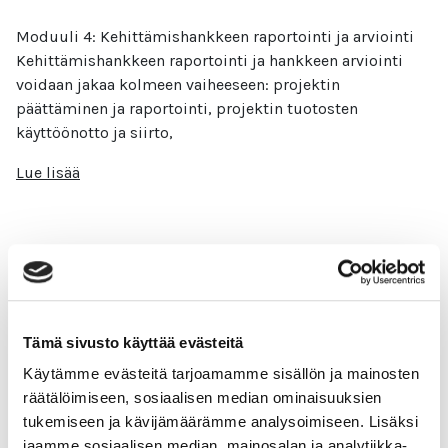
Moduuli 4: Kehittämishankkeen raportointi ja arviointi
Kehittämishankkeen raportointi ja hankkeen arviointi
voidaan jakaa kolmeen vaiheeseen: projektin
päättäminen ja raportointi, projektin tuotosten
käyttöönotto ja siirto,
Lue lisää
Kehittämishankkeen viestintä
Tämä sivusto käyttää evästeitä
Moduuli 3: Kehittämishankkeen viestintä
Projektiviestintä on olennainen osa projektin
Käytämme evästeitä tarjoamamme sisällön ja mainosten
onnistunutta toteutusta ja sen tulosten tehokasta
räätälöimiseen, sosiaalisen median ominaisuuksien
välittämistä eri sidosryhmille. Se voidaan jaotella
tukemiseen ja kävijämäärämme analysoimiseen. Lisäksi
sisäiseen ja ulkoiseen viestintään.
jaamme sosiaalisen median, mainosalan ja analytiikka-