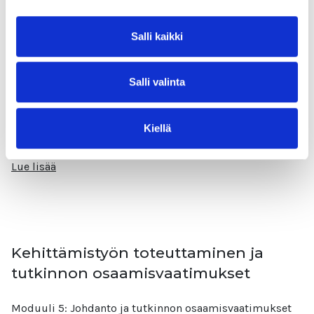
Kehittämishankkeen suunnittelu ja
organisointi
Salli kaikki
Moduuli 1: Kehittämishankkeen suunnittelu ja
Salli valinta
organisointi Moduulin aiheina: Suunnittelu
Henkilöresurssit Budjetointi Tavoiteltavat tulokset
Hankkeen suunnittelu ja organisointi on tärkeä osa
Kiellä
projektin onnistumista.
Lue lisää
Kehittämistyön toteuttaminen ja
tutkinnon osaamisvaatimukset
Moduuli 5: Johdanto ja tutkinnon osaamisvaatimukset