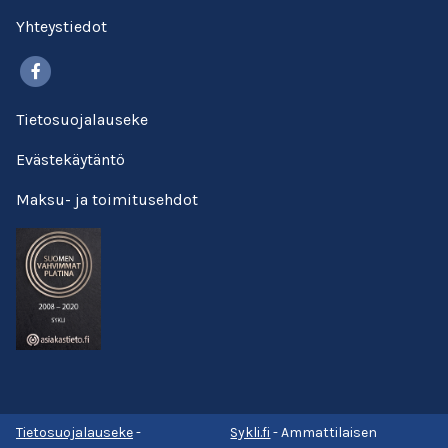
Yhteystiedot
Facebook
Tietosuojalauseke
Evästekäytäntö
Maksu- ja toimitusehdot
Tietosuojalauseke
-
Sykli.fi
- Ammattilaisen