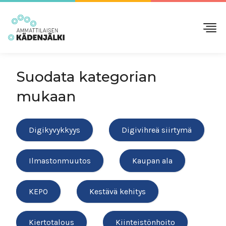
Suodata kategorian
mukaan
Digikyvykkyys
Digivihreä siirtymä
Ilmastonmuutos
Kaupan ala
KEPO
Kestävä kehitys
Kiertotalous
Kiinteistönhoito