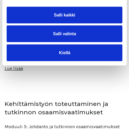
Kehittämishankkeen suunnittelu ja
organisointi
Salli kaikki
Moduuli 1: Kehittämishankkeen suunnittelu ja
Salli valinta
organisointi Moduulin aiheina: Suunnittelu
Henkilöresurssit Budjetointi Tavoiteltavat tulokset
Hankkeen suunnittelu ja organisointi on tärkeä osa
Kiellä
projektin onnistumista.
Lue lisää
Kehittämistyön toteuttaminen ja
tutkinnon osaamisvaatimukset
Moduuli 5: Johdanto ja tutkinnon osaamisvaatimukset