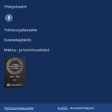
Yhteystiedot
Facebook
Tietosuojalauseke
Evästekäytäntö
Maksu- ja toimitusehdot
Tietosuojalauseke
-
Sykli.fi
- Ammattilaisen