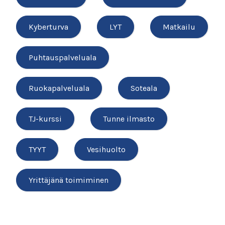
Kyberturva
LYT
Matkailu
Puhtauspalveluala
Ruokapalveluala
Soteala
TJ-kurssi
Tunne ilmasto
TYYT
Vesihuolto
Yrittäjänä toimiminen