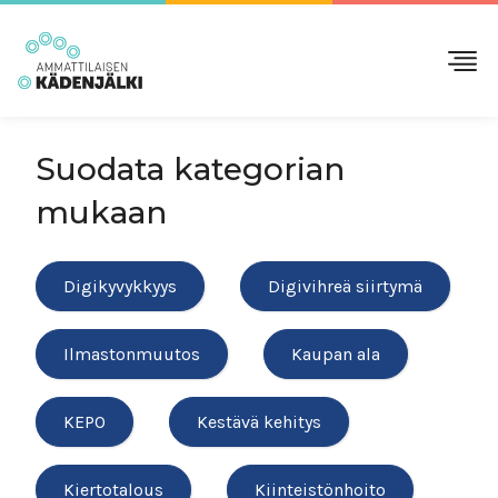
Suodata kategorian
mukaan
Digikyvykkyys
Digivihreä siirtymä
Ilmastonmuutos
Kaupan ala
KEPO
Kestävä kehitys
Kiertotalous
Kiinteistönhoito