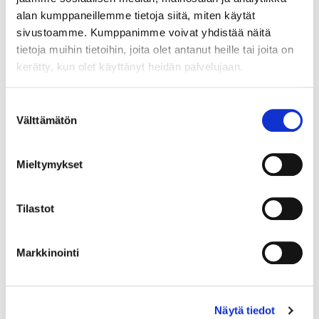
alan kumppaneillemme tietoja siitä, miten käytät
Lue lisää
sivustoamme. Kumppanimme voivat yhdistää näitä
tietoja muihin tietoihin, joita olet antanut heille tai joita on
kerätty, kun olet käyttänyt heidän palvelujaan.
Suostumuksen
Kehittämishankkeen toteuttaminen
Välttämätön
valinta
ja seuranta
Mieltymykset
Moduuli 2: Kehittämishankkeen toteuttaminen ja
seuranta Ennen kuin voimme aloittaa projektin virallisen
toteuttamisen, täytyy päättää projektipäällikkö ja hänen
Tilastot
ympärillään projektissa toimiva henkilöstö.
Lue lisää
Markkinointi
Näytä tiedot