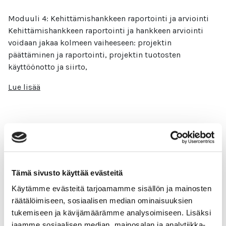
Moduuli 4: Kehittämishankkeen raportointi ja arviointi
Kehittämishankkeen raportointi ja hankkeen arviointi
voidaan jakaa kolmeen vaiheeseen: projektin
päättäminen ja raportointi, projektin tuotosten
käyttöönotto ja siirto,
Lue lisää
Kehittämishankkeen viestintä
Tämä sivusto käyttää evästeitä
Moduuli 3: Kehittämishankkeen viestintä
Projektiviestintä on olennainen osa projektin
Käytämme evästeitä tarjoamamme sisällön ja mainosten
onnistunutta toteutusta ja sen tulosten tehokasta
räätälöimiseen, sosiaalisen median ominaisuuksien
välittämistä eri sidosryhmille. Se voidaan jaotella
tukemiseen ja kävijämäärämme analysoimiseen. Lisäksi
sisäiseen ja ulkoiseen viestintään.
jaamme sosiaalisen median, mainosalan ja analytiikka-