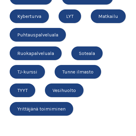
Kyberturva
LYT
Matkailu
Puhtauspalveluala
Ruokapalveluala
Soteala
TJ-kurssi
Tunne ilmasto
TYYT
Vesihuolto
Yrittäjänä toimiminen