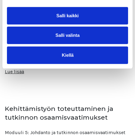
Kehittämishankkeen suunnittelu ja
organisointi
Salli kaikki
Moduuli 1: Kehittämishankkeen suunnittelu ja
Salli valinta
organisointi Moduulin aiheina: Suunnittelu
Henkilöresurssit Budjetointi Tavoiteltavat tulokset
Hankkeen suunnittelu ja organisointi on tärkeä osa
Kiellä
projektin onnistumista.
Lue lisää
Kehittämistyön toteuttaminen ja
tutkinnon osaamisvaatimukset
Moduuli 5: Johdanto ja tutkinnon osaamisvaatimukset