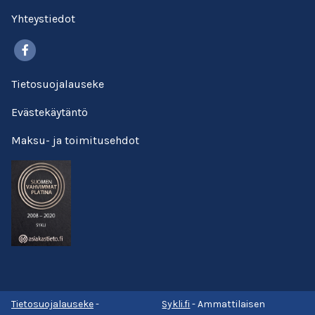
Yhteystiedot
Facebook
Tietosuojalauseke
Evästekäytäntö
Maksu- ja toimitusehdot
Tietosuojalauseke
-
Sykli.fi
- Ammattilaisen