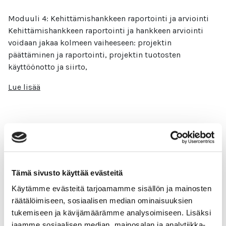
Moduuli 4: Kehittämishankkeen raportointi ja arviointi
Kehittämishankkeen raportointi ja hankkeen arviointi
voidaan jakaa kolmeen vaiheeseen: projektin
päättäminen ja raportointi, projektin tuotosten
käyttöönotto ja siirto,
Lue lisää
Kehittämishankkeen viestintä
Tämä sivusto käyttää evästeitä
Moduuli 3: Kehittämishankkeen viestintä
Projektiviestintä on olennainen osa projektin
Käytämme evästeitä tarjoamamme sisällön ja mainosten
onnistunutta toteutusta ja sen tulosten tehokasta
räätälöimiseen, sosiaalisen median ominaisuuksien
välittämistä eri sidosryhmille. Se voidaan jaotella
tukemiseen ja kävijämäärämme analysoimiseen. Lisäksi
sisäiseen ja ulkoiseen viestintään.
jaamme sosiaalisen median, mainosalan ja analytiikka-