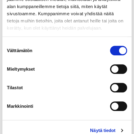
alan kumppaneillemme tietoja siitä, miten käytät
Lue lisää
sivustoamme. Kumppanimme voivat yhdistää näitä
tietoja muihin tietoihin, joita olet antanut heille tai joita on
kerätty, kun olet käyttänyt heidän palvelujaan.
Suostumuksen
Kehittämishankkeen toteuttaminen
Välttämätön
valinta
ja seuranta
Mieltymykset
Moduuli 2: Kehittämishankkeen toteuttaminen ja
seuranta Ennen kuin voimme aloittaa projektin virallisen
toteuttamisen, täytyy päättää projektipäällikkö ja hänen
Tilastot
ympärillään projektissa toimiva henkilöstö.
Lue lisää
Markkinointi
Näytä tiedot