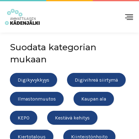
Suodata kategorian
mukaan
Digikyvykkyys
Digivihreä siirtymä
Ilmastonmuutos
Kaupan ala
KEPO
Kestävä kehitys
Kiertotalous
Kiinteistönhoito