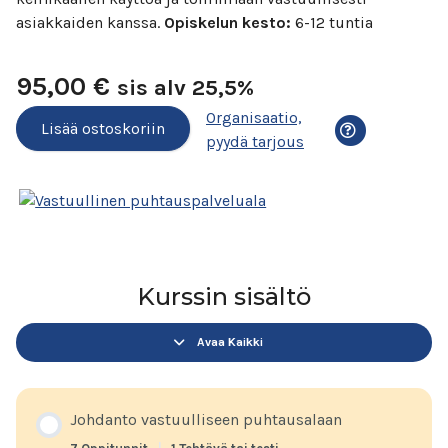
asiakkaiden kanssa.
Opiskelun kesto:
6-12 tuntia
95,00
€
sis alv 25,5%
Organisaatio,
Lisää ostoskoriin
Ostosvaihtoehd
pyydä tarjous
Kurssin sisältö
Avaa Kaikki
Moduulit
Johdanto vastuulliseen puhtausalaan