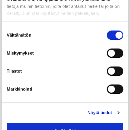
tietoja muihin tietoihin, joita olet antanut heille tai joita on
kerätty, kun olet käyttänyt heidän palvelujaan.
Suostumuksen
Välttämätön
valinta
Mieltymykset
2-5h
Tilastot
Tunne ilmasto: Rohkeutta ja kestävän kehityksen
läpimurtoja kouluihin
Markkinointi
0,00
€
sis alv 25,5%
Näytä tiedot
Lue lisää