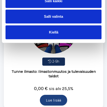
Salli kaikki
Salli valinta
Kiellä
2-5h
Tunne ilmasto: Ilmastonmuutos ja tulevaisuuden
taidot
0,00
€
sis alv 25,5%
Lue lisää