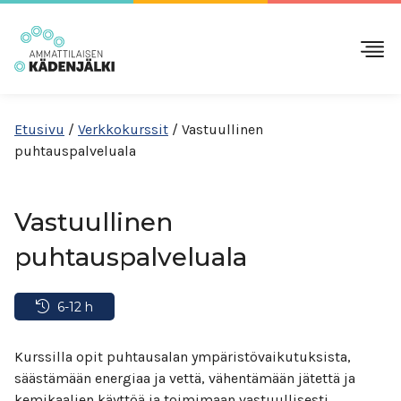
Etusivu
/
Verkkokurssit
/
Vastuullinen
puhtauspalveluala
Vastuullinen
puhtauspalveluala
6-12 h
Kurssilla opit puhtausalan ympäristövaikutuksista,
säästämään energiaa ja vettä, vähentämään jätettä ja
kemikaalien käyttöä ja toimimaan vastuullisesti