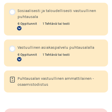
välineet,
jätteet
ja
Sosiaalisesti ja taloudellisesti vastuullinen
logistiikka
puhtausala
6 Oppitunnit
|
1 Tehtävä tai testi
Sosiaalisesti
ja
taloudellisesti
vastuullinen
puhtausala
Vastuullinen asiakaspalvelu puhtausalalla
6 Oppitunnit
|
1 Tehtävä tai testi
Vastuullinen
asiakaspalvelu
puhtausalalla
Puhtausalan vastuullinen ammattilainen -
osaamistodistus