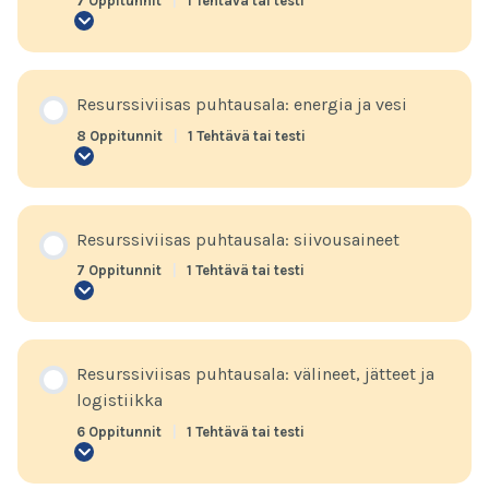
7 Oppitunnit
|
1 Tehtävä tai testi
Johdanto
vastuulliseen
puhtausalaan
Resurssiviisas puhtausala: energia ja vesi
8 Oppitunnit
|
1 Tehtävä tai testi
Resurssiviisas
puhtausala:
energia
ja
vesi
Resurssiviisas puhtausala: siivousaineet
7 Oppitunnit
|
1 Tehtävä tai testi
Resurssiviisas
puhtausala:
siivousaineet
Resurssiviisas puhtausala: välineet, jätteet ja
logistiikka
6 Oppitunnit
|
1 Tehtävä tai testi
Resurssiviisas
puhtausala: