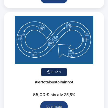
6-12 h
Kiertotaloustoiminnot
55,00
€
sis alv 25,5%
Lue lisää