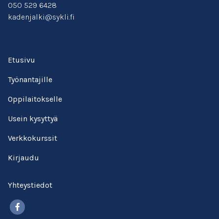
050 529 6428
kadenjalki@sykli.fi
Etusivu
Työnantajille
Oppilaitokselle
Usein kysyttyä
Verkkokurssit
Kirjaudu
Yhteystiedot
Facebook