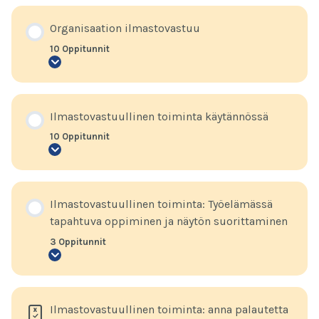
ratkaisemaan
ilmastokriisiä
Organisaation ilmastovastuu
10 Oppitunnit
Organisaation
ilmastovastuu
Ilmastovastuullinen toiminta käytännössä
10 Oppitunnit
Ilmastovastuullinen
toiminta
käytännössä
Ilmastovastuullinen toiminta: Työelämässä
tapahtuva oppiminen ja näytön suorittaminen
3 Oppitunnit
Ilmastovastuullinen
toiminta:
Työelämässä
tapahtuva
oppiminen
Ilmastovastuullinen toiminta: anna palautetta
ja