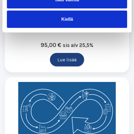
6-12 h
Kiellä
Vastuullinen ruokapalveluala
95,00
€
sis alv 25,5%
Lue lisää