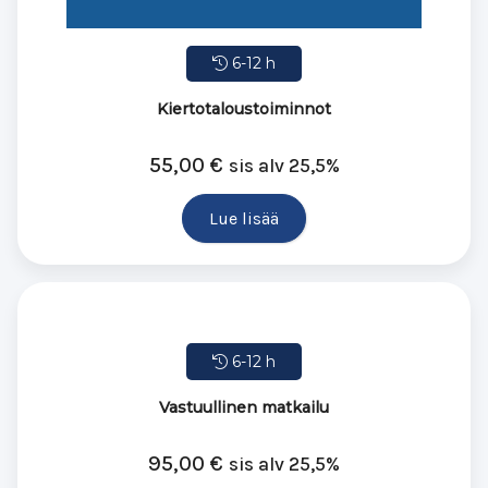
6-12 h
Kiertotaloustoiminnot
55,00
€
sis alv 25,5%
Lue lisää
6-12 h
Vastuullinen matkailu
95,00
€
sis alv 25,5%