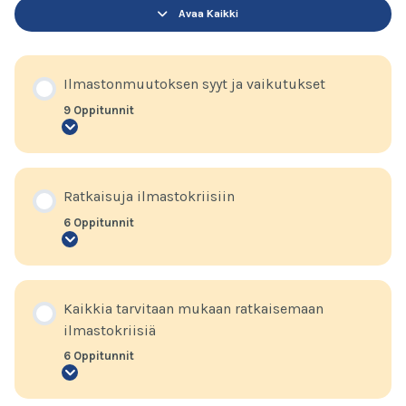
Avaa Kaikki
Moduulit
Ilmastonmuutoksen syyt ja vaikutukset
9 Oppitunnit
Ilmastonmuutoksen
syyt
ja
vaikutukset
Ratkaisuja ilmastokriisiin
6 Oppitunnit
Ratkaisuja
ilmastokriisiin
Kaikkia tarvitaan mukaan ratkaisemaan
ilmastokriisiä
6 Oppitunnit
Kaikkia
tarvitaan
mukaan