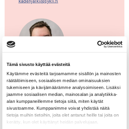
kadenjalki@sykli.fi
Tämä sivusto käyttää evästeitä
Riku Mustonen
Käytämme evästeitä tarjoamamme sisällön ja mainosten
räätälöimiseen, sosiaalisen median ominaisuuksien
Myynti, asiakaspalvelu
tukemiseen ja kävijämäärämme analysoimiseen. Lisäksi
050 321 2913
jaamme sosiaalisen median, mainosalan ja analytiikka-
kadenjalki@sykli.fi
alan kumppaneillemme tietoja siitä, miten käytät
sivustoamme. Kumppanimme voivat yhdistää näitä
tietoja muihin tietoihin, joita olet antanut heille tai joita on
kerätty, kun olet käyttänyt heidän palvelujaan.