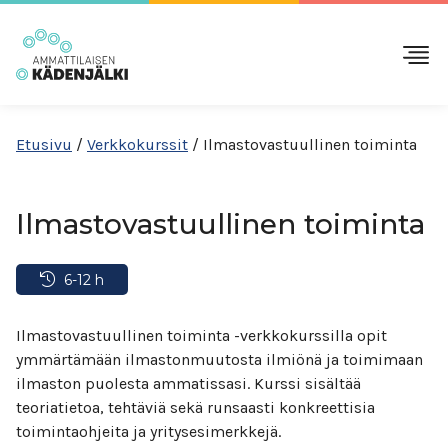
Etusivu
/
Verkkokurssit
/
Ilmastovastuullinen toiminta
Ilmastovastuullinen toiminta
6-12 h
Ilmastovastuullinen toiminta -verkkokurssilla opit
ymmärtämään ilmastonmuutosta ilmiönä ja toimimaan
ilmaston puolesta ammatissasi. Kurssi sisältää
teoriatietoa, tehtäviä sekä runsaasti konkreettisia
toimintaohjeita ja yritysesimerkkejä.