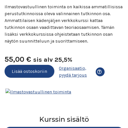
Ilmastovastuullinen toiminta on kaikissa ammatillisissa
perustutkinnoissa oleva valinnainen tutkinnon osa.
Ammattilaisen kädenjäljen verkkokurssi
kattaa
tutkinnon osaan vaadittavan teoriaosaamisen. Tämän
lisäksi verkkokurssissa ohjeistetaan tutkinnon osan
näytön suunnitteluun ja suorittamiseen.
55,00
€
sis alv 25,5%
Organisaatio,
Lisää ostoskoriin
Ostosvaihtoehd
pyydä tarjous
Kurssin sisältö