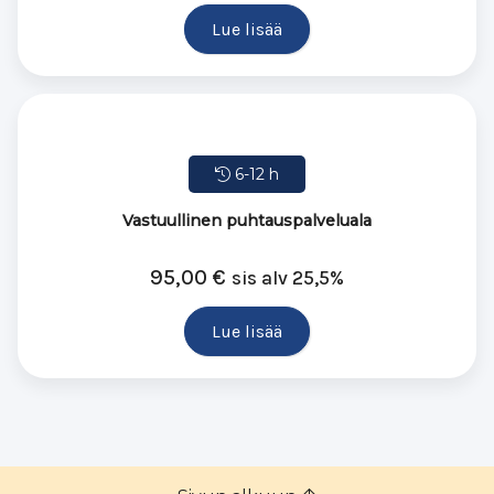
Lue lisää
6-12 h
Vastuullinen puhtauspalveluala
95,00
€
sis alv 25,5%
Lue lisää