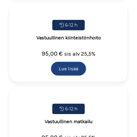
6-12 h
Vastuullinen kiinteistönhoito
95,00
€
sis alv 25,5%
Lue lisää
6-12 h
Vastuullinen matkailu