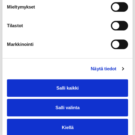
Mieltymykset
Tilastot
Markkinointi
6-12 h
Vastuullinen ruokapalveluala
Näytä tiedot
95,00
€
sis alv 25,5%
Salli kaikki
Lue lisää
Salli valinta
Kiellä