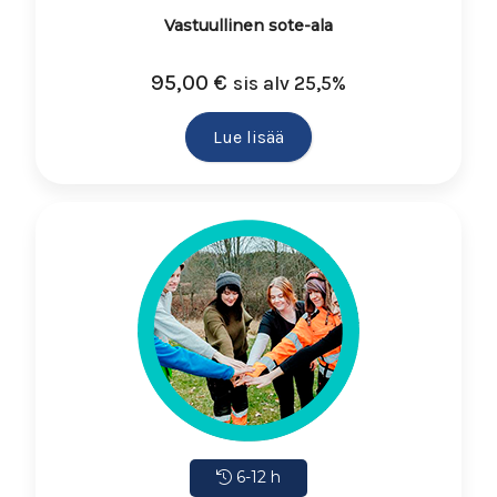
Vastuullinen sote-ala
95,00
€
sis alv 25,5%
Lue lisää
6-12 h