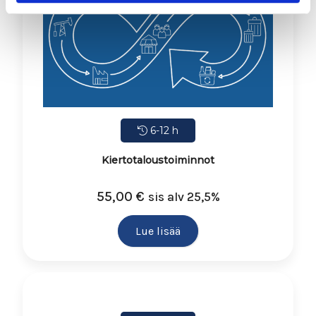
6-12 h
Kiertotaloustoiminnot
55,00
€
sis alv 25,5%
Lue lisää