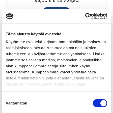
95,00
€
sis alv 25,5%
Lue lisää
Tämä sivusto käyttää evästeitä
Käytämme evästeitä tarjoamamme sisällön ja mainosten
6-12 h
räätälöimiseen, sosiaalisen median ominaisuuksien
tukemiseen ja kävijämäärämme analysoimiseen. Lisäksi
Vastuullinen puhtauspalveluala
jaamme sosiaalisen median, mainosalan ja analytiikka-
alan kumppaneillemme tietoja siitä, miten käytät
95,00
€
sis alv 25,5%
sivustoamme. Kumppanimme voivat yhdistää näitä
tietoja muihin tietoihin, joita olet antanut heille tai joita on
Lue lisää
kerätty, kun olet käyttänyt heidän palvelujaan.
Suostumuksen
Välttämätön
valinta