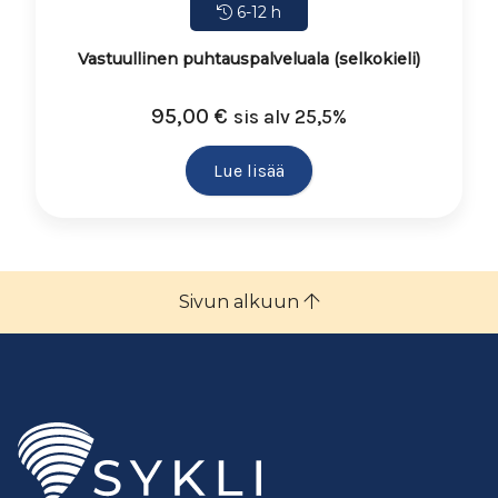
6-12 h
Vastuullinen puhtauspalveluala (selkokieli)
95,00
€
sis alv 25,5%
Lue lisää
Sivun alkuun