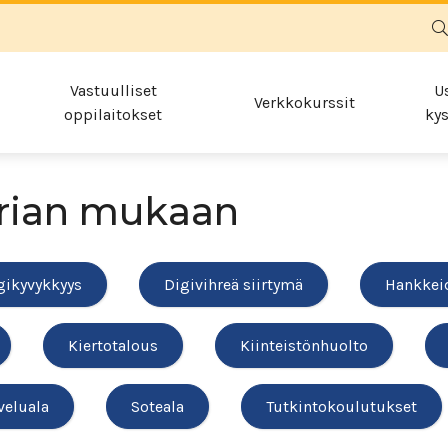
Vastuulliset
U
Verkkokurssit
oppilaitokset
kys
rian mukaan
gikyvykkyys
Digivihreä siirtymä
Hankkei
Kiertotalous
Kiinteistönhuolto
veluala
Soteala
Tutkintokoulutukset