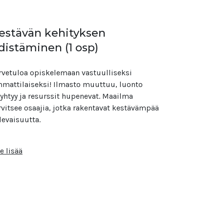
estävän kehityksen
distäminen (1 osp)
rvetuloa opiskelemaan vastuulliseksi
mattilaiseksi! Ilmasto muuttuu, luonto
yhtyy ja resurssit hupenevat. Maailma
rvitsee osaajia, jotka rakentavat kestävämpää
levaisuutta.
e lisää