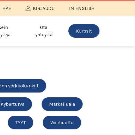
HAE
KIRJAUDU
IN ENGLISH
sein
Ota
Kurssit
yttyä
yhteyttä
den verkkokurssit
Kyberturva
Matkailuala
TYYT
Vesihuolto