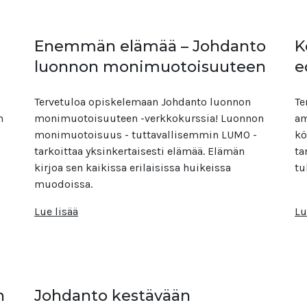
Enemmän elämää – Johdanto
K
luonnon monimuotoisuuteen
e
Tervetuloa opiskelemaan Johdanto luonnon
Te
n
monimuotoisuuteen -verkkokurssia! Luonnon
am
monimuotoisuus - tuttavallisemmin LUMO -
kö
tarkoittaa yksinkertaisesti elämää. Elämän
ta
kirjoa sen kaikissa erilaisissa huikeissa
tu
muodoissa.
Lue lisää
Lu
n
Johdanto kestävään