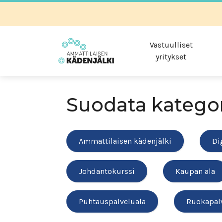
Vastuulliset
yritykset
Suodata katego
Ammattilaisen kädenjälki
Di
Johdantokurssi
Kaupan ala
Puhtauspalveluala
Ruokapal