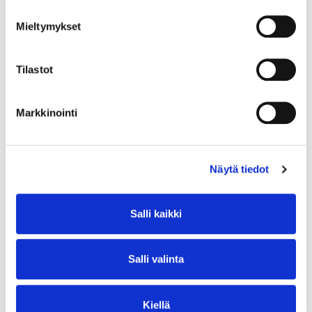
Mieltymykset
Tilastot
Kartalla – Johdanto kestävään
tulevaisuuteen
Markkinointi
Tervetuloa toteuttamaan vastuullista
ammattikoulutusta! Johdanto kestävään tulevaisuuteen
Kestävä kehitys, kiertotalous, elinkaari ja
Näytä tiedot
ilmastonmuutos – mitä ne oikein tarkoittavat ja miten
ne liittyvät toisiinsa?
Salli kaikki
Lue lisää
Salli valinta
Kiellä