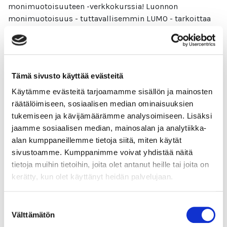
monimuotoisuuteen -verkkokurssia! Luonnon
monimuotoisuus - tuttavallisemmin LUMO - tarkoittaa
yksinkertaisesti elämää. Elämän kirjoa sen kaikissa
erilaisissa huikeissa muodoissa.
Lue lisää
Tämä sivusto käyttää evästeitä
Käytämme evästeitä tarjoamamme sisällön ja mainosten
räätälöimiseen, sosiaalisen median ominaisuuksien
tukemiseen ja kävijämäärämme analysoimiseen. Lisäksi
Kestävän kehityksen edistäminen (1
jaamme sosiaalisen median, mainosalan ja analytiikka-
osp)
alan kumppaneillemme tietoja siitä, miten käytät
sivustoamme. Kumppanimme voivat yhdistää näitä
tietoja muihin tietoihin, joita olet antanut heille tai joita on
Tervetuloa opiskelemaan vastuulliseksi ammattilaiseksi!
kerätty, kun olet käyttänyt heidän palvelujaan.
Ilmasto muuttuu, luonto köyhtyy ja resurssit hupenevat.
Maailma tarvitsee osaajia, jotka rakentavat kestävämpää
tulevaisuutta.
Suostumuksen
Välttämätön
valinta
Lue lisää