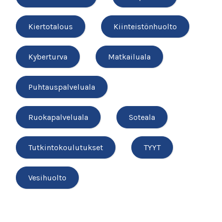
Kiertotalous
Kiinteistönhuolto
Kyberturva
Matkailuala
Puhtauspalveluala
Ruokapalveluala
Soteala
Tutkintokoulutukset
TYYT
Vesihuolto