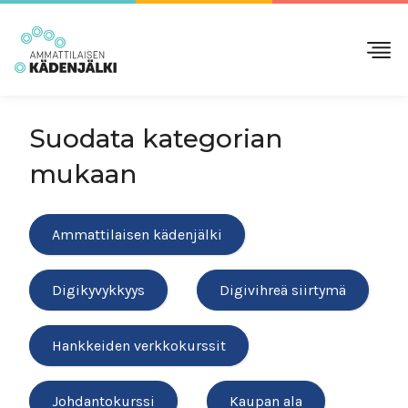
Suodata kategorian
mukaan
Ammattilaisen kädenjälki
Digikyvykkyys
Digivihreä siirtymä
Hankkeiden verkkokurssit
Johdantokurssi
Kaupan ala