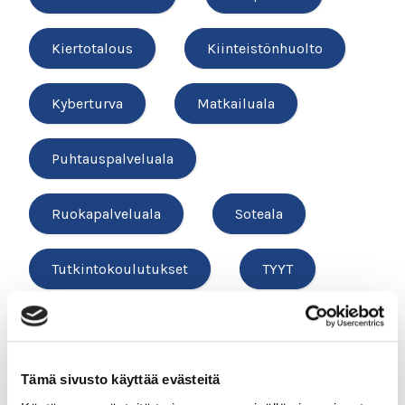
Kiertotalous
Kiinteistönhuolto
Kyberturva
Matkailuala
Puhtauspalveluala
Ruokapalveluala
Soteala
Tutkintokoulutukset
TYYT
Vesihuolto
Tämä sivusto käyttää evästeitä