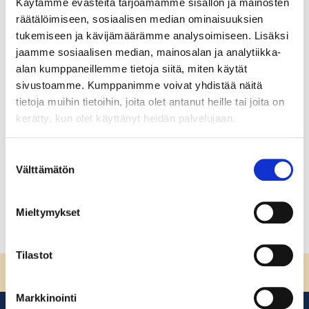
Käytämme evästeitä tarjoamamme sisällön ja mainosten
Vastuullinen ruokapalveluala:
räätälöimiseen, sosiaalisen median ominaisuuksien
Johdanto
tukemiseen ja kävijämäärämme analysoimiseen. Lisäksi
jaamme sosiaalisen median, mainosalan ja analytiikka-
Johdanto vastuulliseen ruokapalvelualaan Tervetuloa
alan kumppaneillemme tietoja siitä, miten käytät
opiskelemaan vastuullista ruokapalvelualaa!
sivustoamme. Kumppanimme voivat yhdistää näitä
Vastuullisuus on olennainen osa ammattitaitoa
tietoja muihin tietoihin, joita olet antanut heille tai joita on
ruokapalvelualalla. Ammattikeittiöiden valinnat
kerätty, kun olet käyttänyt heidän palvelujaan.
vaikuttavat koko elintarvikeketjuun alkutuotannosta
kuluttajan lautaselle asti.
Suostumuksen
Välttämätön
valinta
Lue lisää
Mieltymykset
Tilastot
Sivun alkuun
Markkinointi