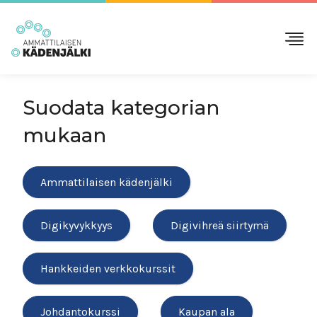
Suodata kategorian
mukaan
Ammattilaisen kädenjälki
Digikyvykkyys
Digivihreä siirtymä
Hankkeiden verkkokurssit
Johdantokurssi
Kaupan ala