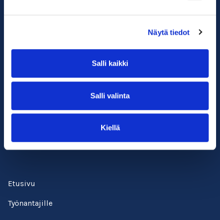
Näytä tiedot
Salli kaikki
Suomen ympäristöopisto SYKLI
Salli valinta
Esterinportti 1, 3. krs.
00240 Helsinki
Kiellä
050 529 6428
kadenjalki@sykli.fi
Etusivu
Työnantajille