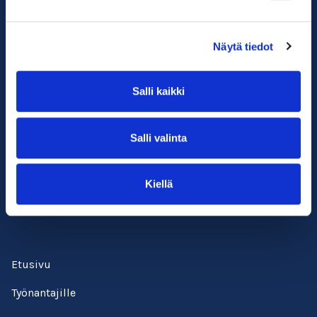
Näytä tiedot
Salli kaikki
Suomen ympäristöopisto SYKLI
Salli valinta
Esterinportti 1, 3. krs.
00240 Helsinki
Kiellä
050 529 6428
kadenjalki@sykli.fi
Etusivu
Työnantajille