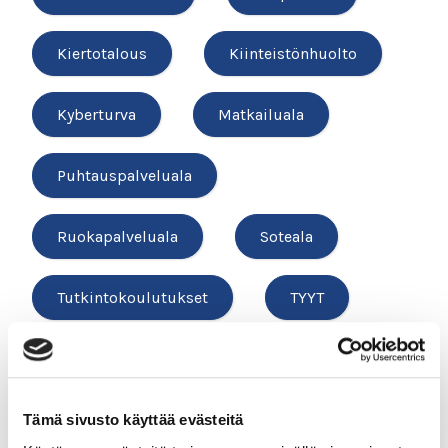
Kiertotalous
Kiinteistönhuolto
Kyberturva
Matkailuala
Puhtauspalveluala
Ruokapalveluala
Soteala
Tutkintokoulutukset
TYYT
Vesihuolto
Tämä sivusto käyttää evästeitä