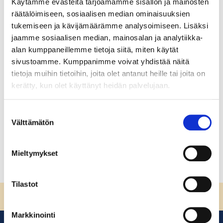
Käytämme evästeitä tarjoamamme sisällön ja mainosten
Vastuullinen ruokapalveluala:
räätälöimiseen, sosiaalisen median ominaisuuksien
Johdanto
tukemiseen ja kävijämäärämme analysoimiseen. Lisäksi
jaamme sosiaalisen median, mainosalan ja analytiikka-
Johdanto vastuulliseen ruokapalvelualaan Tervetuloa
alan kumppaneillemme tietoja siitä, miten käytät
opiskelemaan vastuullista ruokapalvelualaa!
sivustoamme. Kumppanimme voivat yhdistää näitä
Vastuullisuus on olennainen osa ammattitaitoa
tietoja muihin tietoihin, joita olet antanut heille tai joita on
ruokapalvelualalla. Ammattikeittiöiden valinnat
kerätty, kun olet käyttänyt heidän palvelujaan.
vaikuttavat koko elintarvikeketjuun alkutuotannosta
kuluttajan lautaselle asti.
Suostumuksen
Välttämätön
valinta
Lue lisää
Mieltymykset
Tilastot
Sivun alkuun
Markkinointi