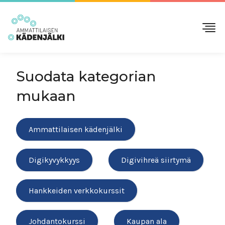
Suodata kategorian
mukaan
Ammattilaisen kädenjälki
Digikyvykkyys
Digivihreä siirtymä
Hankkeiden verkkokurssit
Johdantokurssi
Kaupan ala