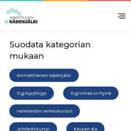
Suodata kategorian
mukaan
Ammattilaisen kädenjälki
Digikyvykkyys
Digivihreä siirtymä
Hankkeiden verkkokurssit
Johdantokurssi
Kaupan ala