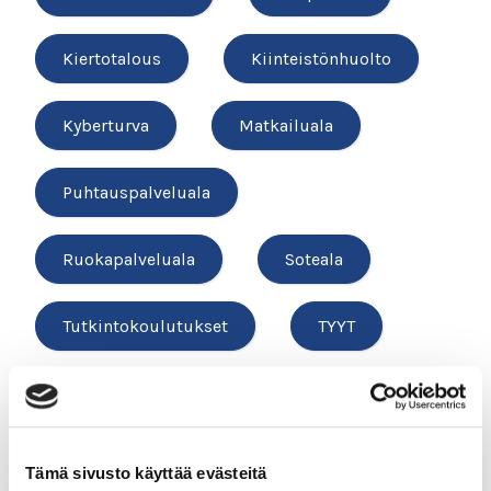
Kiertotalous
Kiinteistönhuolto
Kyberturva
Matkailuala
Puhtauspalveluala
Ruokapalveluala
Soteala
Tutkintokoulutukset
TYYT
Vesihuolto
Tämä sivusto käyttää evästeitä