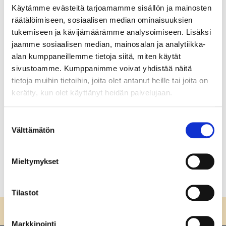
Käytämme evästeitä tarjoamamme sisällön ja mainosten
Vastuullinen puhtauspalveluala:
räätälöimiseen, sosiaalisen median ominaisuuksien
Johdanto
tukemiseen ja kävijämäärämme analysoimiseen. Lisäksi
jaamme sosiaalisen median, mainosalan ja analytiikka-
Vastuullinen puhtauspalveluala: Johdanto Tervetuloa
alan kumppaneillemme tietoja siitä, miten käytät
opiskelemaan vastuullista puhtauspalvelualaa!
sivustoamme. Kumppanimme voivat yhdistää näitä
Vastuullisuus on olennainen osa ammattitaitoa
tietoja muihin tietoihin, joita olet antanut heille tai joita on
puhtauspalvelualalla. Ammattilaisella on mahdollisuus
kerätty, kun olet käyttänyt heidän palvelujaan.
vaikuttaa valinnoillaan koko puhtausalan palveluketjuun
siivousaineiden tuotannosta asiakkaalle viestimiseen
Suostumuksen
asti.
Välttämätön
valinta
Lue lisää
Mieltymykset
Tilastot
Sivun alkuun
Markkinointi