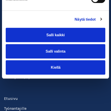
Näytä tiedot
Salli kaikki
Salli valinta
Suomen ympäristöopisto SYKLI
Esterinportti 1, 3. krs.
00240 Helsinki
Kiellä
050 529 6428
kadenjalki@sykli.fi
Etusivu
Työnantajille