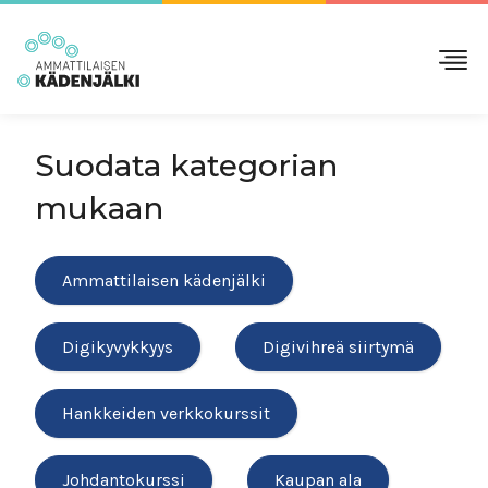
Suodata kategorian
mukaan
Ammattilaisen kädenjälki
Digikyvykkyys
Digivihreä siirtymä
Hankkeiden verkkokurssit
Johdantokurssi
Kaupan ala