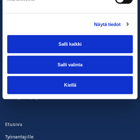
Näytä tiedot
Salli kaikki
Salli valinta
Suomen ympäristöopisto SYKLI
Esterinportti 1, 3. krs.
00240 Helsinki
Kiellä
050 529 6428
kadenjalki@sykli.fi
Etusivu
Työnantajille