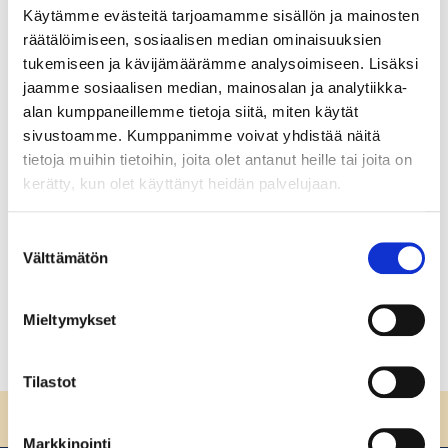
Käytämme evästeitä tarjoamamme sisällön ja mainosten
Vastuullinen puhtauspalveluala:
räätälöimiseen, sosiaalisen median ominaisuuksien
Johdanto
tukemiseen ja kävijämäärämme analysoimiseen. Lisäksi
jaamme sosiaalisen median, mainosalan ja analytiikka-
Vastuullinen puhtauspalveluala: Johdanto Tervetuloa
alan kumppaneillemme tietoja siitä, miten käytät
opiskelemaan vastuullista puhtauspalvelualaa!
sivustoamme. Kumppanimme voivat yhdistää näitä
Vastuullisuus on olennainen osa ammattitaitoa
tietoja muihin tietoihin, joita olet antanut heille tai joita on
puhtauspalvelualalla. Ammattilaisella on mahdollisuus
kerätty, kun olet käyttänyt heidän palvelujaan.
vaikuttaa valinnoillaan koko puhtausalan palveluketjuun
siivousaineiden tuotannosta asiakkaalle viestimiseen
Suostumuksen
asti.
Välttämätön
valinta
Lue lisää
Mieltymykset
Tilastot
Sivun alkuun
Markkinointi