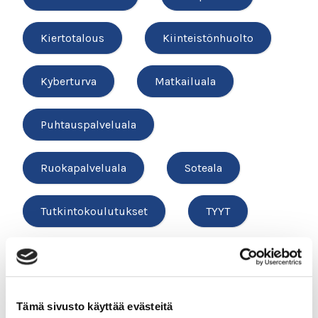
Kiertotalous
Kiinteistönhuolto
Kyberturva
Matkailuala
Puhtauspalveluala
Ruokapalveluala
Soteala
Tutkintokoulutukset
TYYT
Vesihuolto
Tämä sivusto käyttää evästeitä