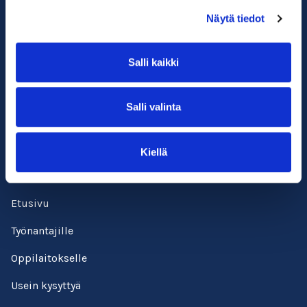
Näytä tiedot
Salli kaikki
Suomen ympäristöopisto SYKLI
Esterinportti 1, 3. krs.
Salli valinta
00240 Helsinki
050 529 6428
kadenjalki@sykli.fi
Kiellä
Etusivu
Työnantajille
Oppilaitokselle
Usein kysyttyä