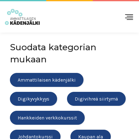
Suodata kategorian
mukaan
Ammattilaisen kädenjälki
Digikyvykkyys
Digivihreä siirtymä
Hankkeiden verkkokurssit
Johdantokurssi
Kaupan ala