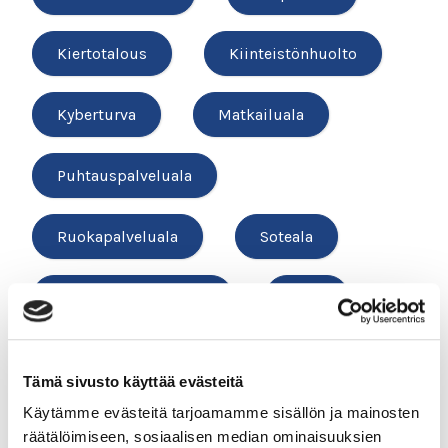
Kiertotalous
Kiinteistönhuolto
Kyberturva
Matkailuala
Puhtauspalveluala
Ruokapalveluala
Soteala
Tutkintokoulutukset
TYYT
Vesihuolto
Tämä sivusto käyttää evästeitä
Käytämme evästeitä tarjoamamme sisällön ja mainosten
räätälöimiseen, sosiaalisen median ominaisuuksien