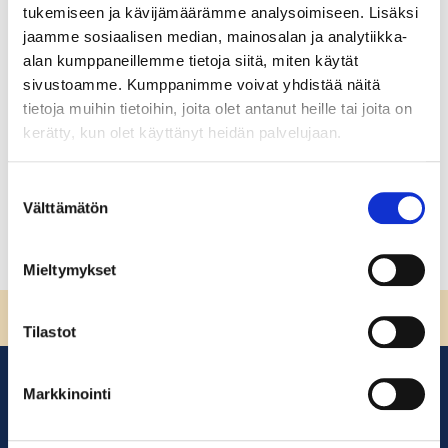
tukemiseen ja kävijämäärämme analysoimiseen. Lisäksi
Jätehuollon koulutusohjelma
jaamme sosiaalisen median, mainosalan ja analytiikka-
alan kumppaneillemme tietoja siitä, miten käytät
Jätehuollon koulutusohjelma Hei! Hei, ja lämpimästi
sivustoamme. Kumppanimme voivat yhdistää näitä
tervetuloa opiskelijaksi Suomen ympäristöopisto
tietoja muihin tietoihin, joita olet antanut heille tai joita on
Sykliin! Kurssilla on yhteensä XXX oppituntia, jotka on
kerätty, kun olet käyttänyt heidän palvelujaan.
jaettu XXX moduuliin.
Lue lisää
Suostumuksen
Välttämätön
valinta
Mieltymykset
Sivun alkuun
Tilastot
Markkinointi