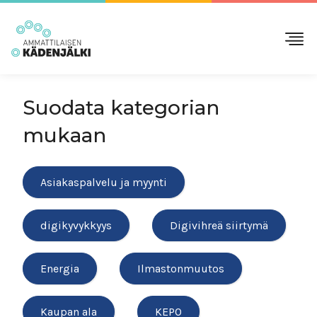
Suodata kategorian
mukaan
Asiakaspalvelu ja myynti
digikyvykkyys
Digivihreä siirtymä
Energia
Ilmastonmuutos
Kaupan ala
KEPO