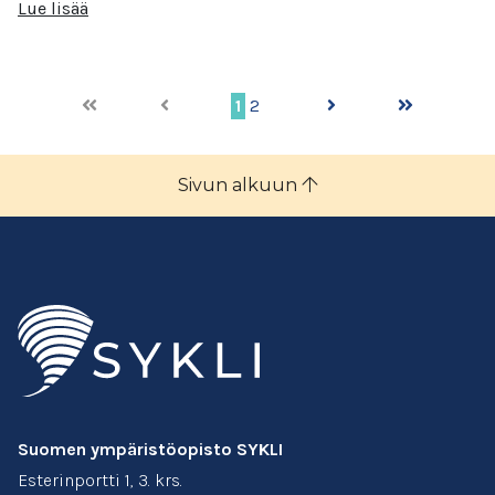
Lue lisää
1
2
Sivun alkuun
Suomen ympäristöopisto SYKLI
Esterinportti 1, 3. krs.