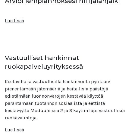
Arvioi lempiannoksesi hiilijalanjälki
Lue lisää
Vastuulliset hankinnat
ruokapalveluyrityksessä
Kestävillä ja vastuullisilla hankinnoilla pyritään:
pienentämään jätemääriä ja haitallisia päästöjä
edistämään luonnonvarojen kestävää käyttöä
parantamaan tuotannon sosiaalista ja eettistä
kestävyyttä Moduuleissa 2 ja 3 käytiin läpi vastuullisia
ruokavalintoja,
Lue lisää