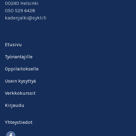
00240 Helsinki
050 529 6428
kadenjalki@sykli.fi
Etusivu
Työnantajille
Oppilaitokselle
Usein kysyttyä
Verkkokurssit
Kirjaudu
Yhteystiedot
Facebook