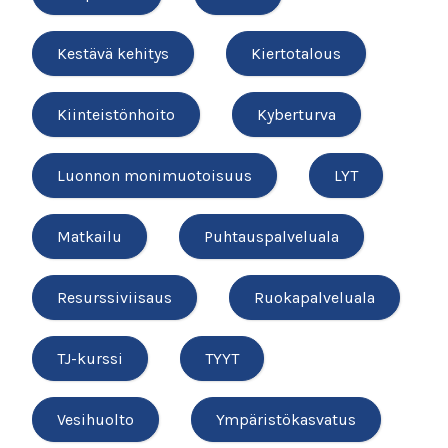
Kestävä kehitys
Kiertotalous
Kiinteistönhoito
Kyberturva
Luonnon monimuotoisuus
LYT
Matkailu
Puhtauspalveluala
Resurssiviisaus
Ruokapalveluala
TJ-kurssi
TYYT
Vesihuolto
Ympäristökasvatus