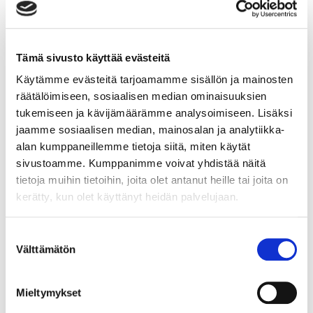
ruokapalvelualalla
Viestintä, markkinointi tai myynti eivät välttämättä
kuulu juuri sinun työnkuvaasi. Totuus kuitenkin on, että
Tämä sivusto käyttää evästeitä
me kaikki viestimme kaiken aikaa. Ammattilaisen on
Käytämme evästeitä tarjoamamme sisällön ja mainosten
hyvä ymmärtää,
räätälöimiseen, sosiaalisen median ominaisuuksien
Lue lisää
tukemiseen ja kävijämäärämme analysoimiseen. Lisäksi
jaamme sosiaalisen median, mainosalan ja analytiikka-
alan kumppaneillemme tietoja siitä, miten käytät
sivustoamme. Kumppanimme voivat yhdistää näitä
tietoja muihin tietoihin, joita olet antanut heille tai joita on
Vastuullinen asiakaspalvelun
kerätty, kun olet käyttänyt heidän palvelujaan.
ammattilainen
Suostumuksen
Välttämätön
valinta
Vastuulliseen asiakaspalveluun kuuluu
valmistautuminen ja asiakkaan kohtaaminen.
Valmistautuminen tarkoittaa, että tunnet yrityksesi
Mieltymykset
tuotteet ja palvelut läpikotaisin. Asiakkaan