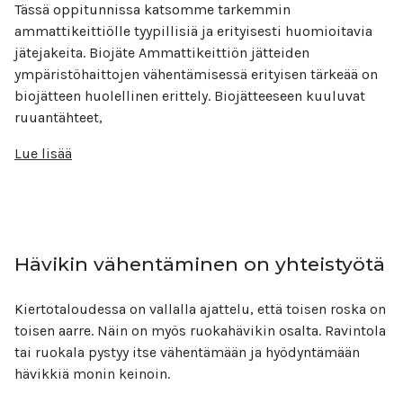
Tässä oppitunnissa katsomme tarkemmin
ammattikeittiölle tyypillisiä ja erityisesti huomioitavia
jätejakeita. Biojäte Ammattikeittiön jätteiden
ympäristöhaittojen vähentämisessä erityisen tärkeää on
biojätteen huolellinen erittely. Biojätteeseen kuuluvat
ruuantähteet,
Lue lisää
Hävikin vähentäminen on yhteistyötä
Kiertotaloudessa on vallalla ajattelu, että toisen roska on
toisen aarre. Näin on myös ruokahävikin osalta. Ravintola
tai ruokala pystyy itse vähentämään ja hyödyntämään
hävikkiä monin keinoin.