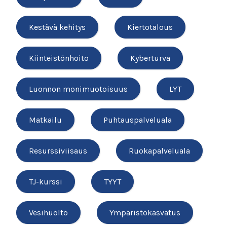
Kestävä kehitys
Kiertotalous
Kiinteistönhoito
Kyberturva
Luonnon monimuotoisuus
LYT
Matkailu
Puhtauspalveluala
Resurssiviisaus
Ruokapalveluala
TJ-kurssi
TYYT
Vesihuolto
Ympäristökasvatus