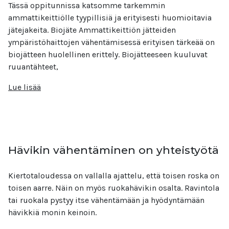
Tässä oppitunnissa katsomme tarkemmin
ammattikeittiölle tyypillisiä ja erityisesti huomioitavia
jätejakeita. Biojäte Ammattikeittiön jätteiden
ympäristöhaittojen vähentämisessä erityisen tärkeää on
biojätteen huolellinen erittely. Biojätteeseen kuuluvat
ruuantähteet,
Lue lisää
Hävikin vähentäminen on yhteistyötä
Kiertotaloudessa on vallalla ajattelu, että toisen roska on
toisen aarre. Näin on myös ruokahävikin osalta. Ravintola
tai ruokala pystyy itse vähentämään ja hyödyntämään
hävikkiä monin keinoin.