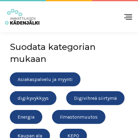
Suodata kategorian
mukaan
Asiakaspalvelu ja myynti
digikyvykkyys
Digivihreä siirtymä
Energia
Ilmastonmuutos
Kaupan ala
KEPO