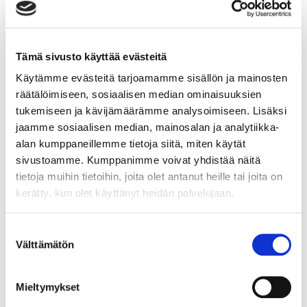
ruokapalvelualalla
Viestintä, markkinointi tai myynti eivät välttämättä
kuulu juuri sinun työnkuvaasi. Totuus kuitenkin on, että
Tämä sivusto käyttää evästeitä
me kaikki viestimme kaiken aikaa. Ammattilaisen on
Käytämme evästeitä tarjoamamme sisällön ja mainosten
hyvä ymmärtää,
räätälöimiseen, sosiaalisen median ominaisuuksien
Lue lisää
tukemiseen ja kävijämäärämme analysoimiseen. Lisäksi
jaamme sosiaalisen median, mainosalan ja analytiikka-
alan kumppaneillemme tietoja siitä, miten käytät
sivustoamme. Kumppanimme voivat yhdistää näitä
tietoja muihin tietoihin, joita olet antanut heille tai joita on
Vastuullinen asiakaspalvelun
kerätty, kun olet käyttänyt heidän palvelujaan.
ammattilainen
Suostumuksen
Välttämätön
valinta
Vastuulliseen asiakaspalveluun kuuluu
valmistautuminen ja asiakkaan kohtaaminen.
Valmistautuminen tarkoittaa, että tunnet yrityksesi
Mieltymykset
tuotteet ja palvelut läpikotaisin. Asiakkaan