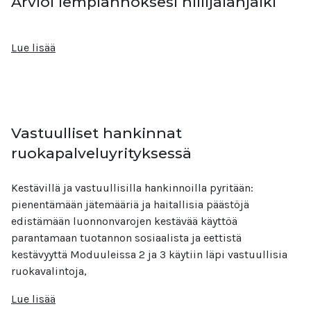
Arvioi lempiannoksesi hiilijalanjälki
Lue lisää
Vastuulliset hankinnat
ruokapalveluyrityksessä
Kestävillä ja vastuullisilla hankinnoilla pyritään:
pienentämään jätemääriä ja haitallisia päästöjä
edistämään luonnonvarojen kestävää käyttöä
parantamaan tuotannon sosiaalista ja eettistä
kestävyyttä Moduuleissa 2 ja 3 käytiin läpi vastuullisia
ruokavalintoja,
Lue lisää