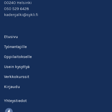
00240 Helsinki
050 529 6428
kadenjalki@sykli.fi
Etusivu
Työnantajille
Oppilaitokselle
Usein kysyttyä
Verkkokurssit
Kirjaudu
Yhteystiedot
Facebook