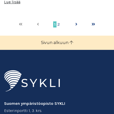
Lue lisää
1
2
Sivun alkuun
Suomen ympäristöopisto SYKLI
Esterinportti 1, 3. krs.