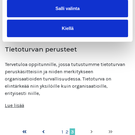
seurauksia.
Salli valinta
Lue lisää
Kiellä
Tietoturvan perusteet
Tervetuloa oppitunnille, jossa tutustumme tietoturvan
peruskäsitteisiin ja niiden merkitykseen
organisaatioiden turvallisuudessa. Tietoturva on
elintärkeää niin yksilöille kuin organisaatioille,
erityisesti niille,
Lue lisää
1
2
3