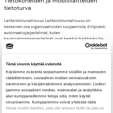
Tietokoneiden ja mobiililaitteiden
tietoturva
Laitteistoturvallisuus Laitteistoturvallisuus on
keskeinen osa organisaatioiden suojaamista. Erityisesti
automaatiojärjestelmät, kuten
kaukovalvontajärjestelmät, ovat herkkiä hyökkäyksille.
Laitteistoturvallisuus kattaa myös ohjelmistojen ja
käyttöjärjestelmien päivitykset. Tietokoneiden ja
mobiililaitteiden tietoturva on edelleen hyvin tärkeä ja
jatkuvasti kehittyvä aihe.
Tämä sivusto käyttää evästeitä
Käytämme evästeitä tarjoamamme sisällön ja mainosten
Lue lisää
räätälöimiseen, sosiaalisen median ominaisuuksien
tukemiseen ja kävijämäärämme analysoimiseen. Lisäksi
jaamme sosiaalisen median, mainosalan ja analytiikka-
alan kumppaneillemme tietoja siitä, miten käytät
sivustoamme. Kumppanimme voivat yhdistää näitä
Sähköpostin tietoturva
tietoja muihin tietoihin, joita olet antanut heille tai joita on