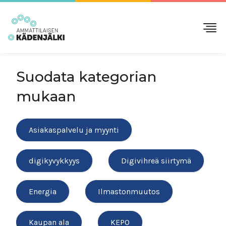
Suodata kategorian
mukaan
Asiakaspalvelu ja myynti
digikyvykkyys
Digivihreä siirtymä
Energia
Ilmastonmuutos
Kaupan ala
KEPO