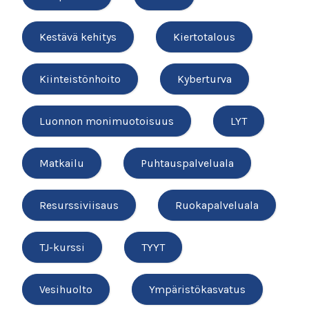
Kestävä kehitys
Kiertotalous
Kiinteistönhoito
Kyberturva
Luonnon monimuotoisuus
LYT
Matkailu
Puhtauspalveluala
Resurssiviisaus
Ruokapalveluala
TJ-kurssi
TYYT
Vesihuolto
Ympäristökasvatus