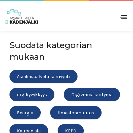
Suodata kategorian
mukaan
Asiakaspalvelu ja myynti
digikyvykkyys
Digivihreä siirtymä
Energia
Ilmastonmuutos
Kaupan ala
KEPO