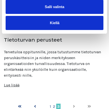
seurauksia.
Salli valinta
Lue lisää
Kiellä
Tietoturvan perusteet
Tervetuloa oppitunnille, jossa tutustumme tietoturvan
peruskäsitteisiin ja niiden merkitykseen
organisaatioiden turvallisuudessa. Tietoturva on
elintärkeää niin yksilöille kuin organisaatioille,
erityisesti niille,
Lue lisää
1
2
3