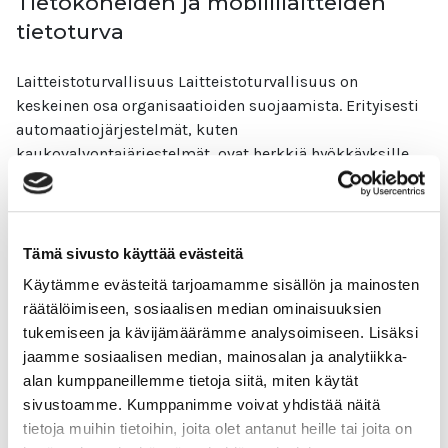
Tietokoneiden ja mobiililaitteiden
tietoturva
Laitteistoturvallisuus Laitteistoturvallisuus on
keskeinen osa organisaatioiden suojaamista. Erityisesti
automaatiojärjestelmät, kuten
kaukovalvontajärjestelmät, ovat herkkiä hyökkäyksille.
Laitteistoturvallisuus kattaa myös ohjelmistojen ja
käyttöjärjestelmien päivitykset. Tietokoneiden ja
mobiililaitteiden tietoturva on edelleen hyvin tärkeä ja
jatkuvasti kehittyvä aihe.
Tämä sivusto käyttää evästeitä
Käytämme evästeitä tarjoamamme sisällön ja mainosten
Lue lisää
räätälöimiseen, sosiaalisen median ominaisuuksien
tukemiseen ja kävijämäärämme analysoimiseen. Lisäksi
jaamme sosiaalisen median, mainosalan ja analytiikka-
alan kumppaneillemme tietoja siitä, miten käytät
sivustoamme. Kumppanimme voivat yhdistää näitä
Sähköpostin tietoturva
tietoja muihin tietoihin, joita olet antanut heille tai joita on