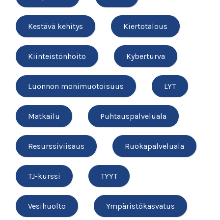
Kestävä kehitys
Kiertotalous
Kiinteistönhoito
Kyberturva
Luonnon monimuotoisuus
LYT
Matkailu
Puhtauspalveluala
Resurssiviisaus
Ruokapalveluala
TJ-kurssi
TYYT
Vesihuolto
Ympäristökasvatus