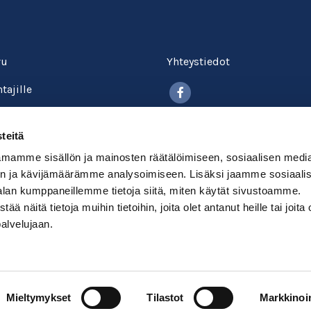
vu
Yhteystiedot
Facebook
tajille
itokselle
Tietosuojalauseke
teitä
kysyttyä
Evästekäytäntö
mamme sisällön ja mainosten räätälöimiseen, sosiaalisen medi
okurssit
n ja kävijämäärämme analysoimiseen. Lisäksi jaamme sosiaali
Maksu- ja toimitusehdot
alan kumppaneillemme tietoja siitä, miten käytät sivustoamme.
udu
näitä tietoja muihin tietoihin, joita olet antanut heille tai joita 
palvelujaan.
Mieltymykset
Tilastot
Markkinoin