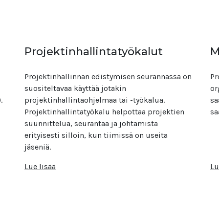
Projektinhallintatyökalut
M
Projektinhallinnan edistymisen seurannassa on
Pr
suositeltavaa käyttää jotakin
or
).
projektinhallintaohjelmaa tai -työkalua.
sa
Projektinhallintatyökalu helpottaa projektien
sa
suunnittelua, seurantaa ja johtamista
erityisesti silloin, kun tiimissä on useita
jäseniä.
Lue lisää
Lu