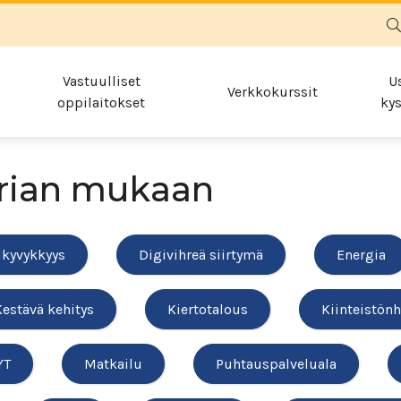
Vastuulliset
U
Verkkokurssit
oppilaitokset
kys
rian mukaan
ikyvykkyys
Digivihreä siirtymä
Energia
Kestävä kehitys
Kiertotalous
Kiinteistönh
YT
Matkailu
Puhtauspalveluala