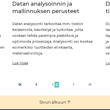
Datan analysoinnin ja
D
mallinnuksen perusteet
t
Datan analysointi tarkoittaa mm. tiedon
Di
keräämistä, käsittelyä ja tulkintaa, jotta
la
ä
voidaan tehdä parempia päätöksiä ja
ta
optimoida prosesseja. Analysointi voi koskea
ja
nen
esimerkiksi tuotteiden elinkaarta,
ra
materiaalivirtoja,
va
Lue lisää
Lu
1
2
Sivun alkuun