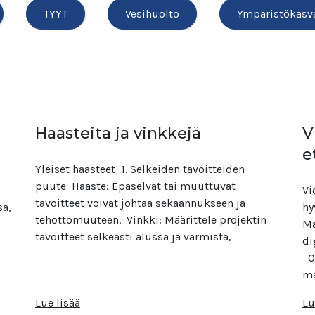
TYYT
Vesihuolto
Ympäristökasv
Haasteita ja vinkkejä
V
e
Yleiset haasteet 1. Selkeiden tavoitteiden
puute Haaste: Epäselvät tai muuttuvat
Vi
tavoitteet voivat johtaa sekaannukseen ja
sa,
hy
tehottomuuteen. Vinkki: Määrittele projektin
Ma
tavoitteet selkeästi alussa ja varmista,
di
Ov
ma
Lue lisää
Lu