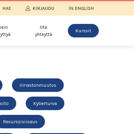
HAE
KIRJAUDU
IN ENGLISH
sein
Ota
Kurssit
yttyä
yhteyttä
Ilmastonmuutos
oito
Kyberturva
Resurssiviisaus