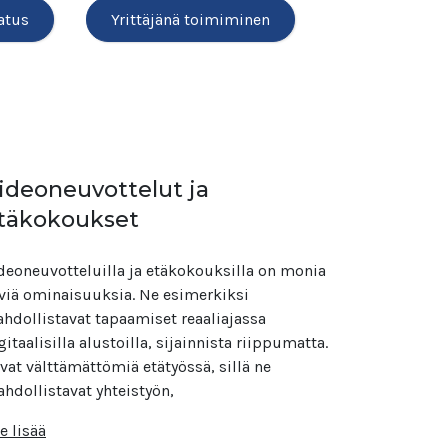
atus
Yrittäjänä toimiminen
ideoneuvottelut ja
täkokoukset
deoneuvotteluilla ja etäkokouksilla on monia
viä ominaisuuksia. Ne esimerkiksi
hdollistavat tapaamiset reaaliajassa
gitaalisilla alustoilla, sijainnista riippumatta.​
at välttämättömiä etätyössä, sillä ne
hdollistavat yhteistyön,
e lisää