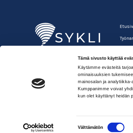
Etusi
Työnan
Oppila
Tämä sivusto käyttää eväs
Suomen ympäristöopisto SYKLI
Usein 
Käytämme evästeitä tarjoa
Esterinportti 1, 3. krs.
Verkk
ominaisuuksien tukemisee
00240 Helsinki
mainosalan ja analytiikka-
050 529 6428
Kirja
Kumppanimme voivat yhdistää 
kadenjalki@sykli.fi
kun olet käyttänyt heidän 
Suostumuksen
Välttämätön
valinta