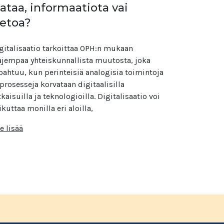
ataa, informaatiota vai
ietoa?
gitalisaatio tarkoittaa OPH:n mukaan
ajempaa yhteiskunnallista muutosta, joka
pahtuu, kun perinteisiä analogisia toimintoja
 prosesseja korvataan digitaalisilla
tkaisuilla ja teknologioilla. Digitalisaatio voi
ikuttaa monilla eri aloilla,
e lisää