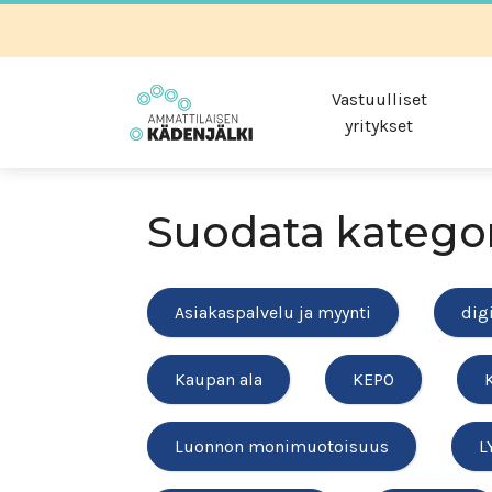
Vastuulliset
yritykset
Suodata katego
Asiakaspalvelu ja myynti
dig
Kaupan ala
KEPO
Luonnon monimuotoisuus
L