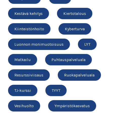
Kestävä kehitys
Kiertotalous
Kiinteistönhoito
Kyberturva
Luonnon monimuotoisuus
LYT
Matkailu
Puhtauspalveluala
Resurssiviisaus
Ruokapalveluala
TJ-kurssi
TYYT
Vesihuolto
Ympäristökasvatus