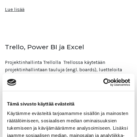
Lue lisää
Trello, Power BI ja Excel
Projektinhallinta Trellolla Trellossa käytetään
projektinhallintaan tauluja (engl. boards), luetteloita
(engl. lists) ja kortteja (engl. cards). Taulut ovat
yksittäisiä projekteja. Luettelot ovat projektin eri
vaiheita.
Lue lisää
Tämä sivusto käyttää evästeitä
Käytämme evästeitä tarjoamamme sisällön ja mainosten
räätälöimiseen, sosiaalisen median ominaisuuksien
tukemiseen ja kävijämäärämme analysoimiseen. Lisäksi
jaamme sosiaalisen median, mainosalan ja analytiikka-