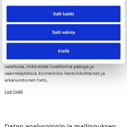
Lue lisää
Salli kaikki
Salli valinta
Datankeruun turvallisuus ja eettisyys
Kiellä
Turvallisuus Tietoturva ja suojaus: Datan kerääjien on
varmistettava, että kerätty data säilytetään suojatusti ja
salattuna, mikä estää luvattomia pääsyjä ja
väärinkäytöksiä. Esimerkiksi henkilökohtainen ja
arkaluontoinen tieto,
Lue lisää
Datan analysoinnin ja mallinnuksen