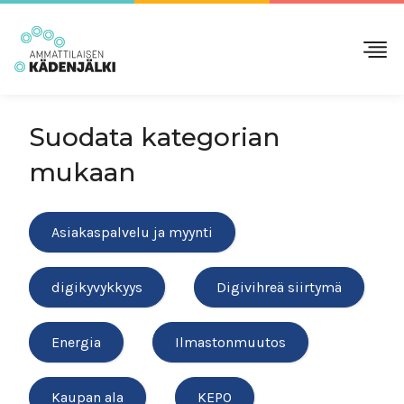
Suodata kategorian
mukaan
Asiakaspalvelu ja myynti
digikyvykkyys
Digivihreä siirtymä
Energia
Ilmastonmuutos
Kaupan ala
KEPO