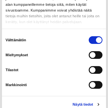
Projektinhallintatyökalut
alan kumppaneillemme tietoja siitä, miten käytät
sivustoamme. Kumppanimme voivat yhdistää näitä
Projektinhallinnan edistymisen seurannassa on
tietoja muihin tietoihin, joita olet antanut heille tai joita on
suositeltavaa käyttää jotakin projektinhallintaohjelmaa
kerätty, kun olet käyttänyt heidän palvelujaan.
tai -työkalua. Projektinhallintatyökalu helpottaa
projektien suunnittelua, seurantaa ja johtamista
Suostumuksen
erityisesti silloin, kun tiimissä on useita jäseniä.
Välttämätön
valinta
Lue lisää
Mieltymykset
Tilastot
Mitä projektinhallinta on
Markkinointi
Projektinhallinta on suunnittelua, organisoimista ja
tehtävien hallintaa, jotta saadaan haluttu projekti tehtyä. ​
Tärkeää, jotta saataisi suoritettua projekti ajallaan,
Näytä tiedot