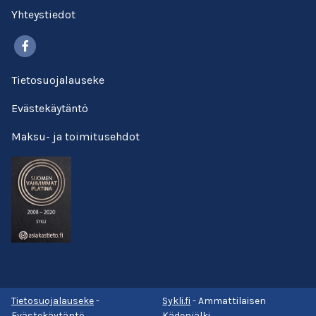
Yhteystiedot
Facebook
Tietosuojalauseke
Evästekäytäntö
Maksu- ja toimitusehdot
Tietosuojalauseke
-
Sykli.fi
- Ammattilaisen
Evästekäytäntö
Kädenjälki