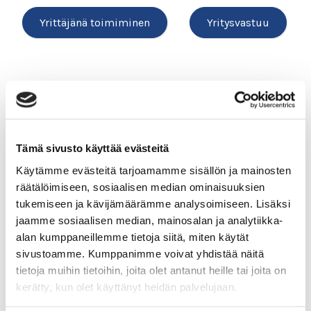
Yrittäjänä toimiminen
Yritysvastuu
Kiinteistön lämmitysjärjestelmät:
kaukolämpö
Tämä sivusto käyttää evästeitä
Suomen rakennuskannassa ylivoimaisesti eniten käytetty
lämmitysmuoto on kaukolämmitys. Kaukolämpöä
Käytämme evästeitä tarjoamamme sisällön ja mainosten
käytetään huoneiden ja veden lämmittämiseen sekä
räätälöimiseen, sosiaalisen median ominaisuuksien
ilmanvaihtoon. Kaukolämpöä tuotetaan lämmön ja
tukemiseen ja kävijämäärämme analysoimiseen. Lisäksi
sähkön yhteistuotantolaitoksissa tai lämpökeskuksissa.
jaamme sosiaalisen median, mainosalan ja analytiikka-
alan kumppaneillemme tietoja siitä, miten käytät
Lue lisää
sivustoamme. Kumppanimme voivat yhdistää näitä
tietoja muihin tietoihin, joita olet antanut heille tai joita on
kerätty, kun olet käyttänyt heidän palvelujaan.