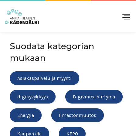
Suodata kategorian
mukaan
Asiakaspalvelu ja myynti
digikyvykkyys
Digivihreä siirtymä
Energia
Ilmastonmuutos
Kaupan ala
KEPO