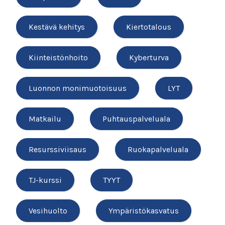
Kestävä kehitys
Kiertotalous
Kiinteistönhoito
Kyberturva
Luonnon monimuotoisuus
LYT
Matkailu
Puhtauspalveluala
Resurssiviisaus
Ruokapalveluala
TJ-kurssi
TYYT
Vesihuolto
Ympäristökasvatus