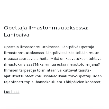
Opettaja ilmastonmuutoksessa:
Lähipäivä
Opettaja ilmastonmuutoksessa: Lähipäivä Opettaja
ilmastonmuutoksessa -lähipäivissä käsitellään muun
muassa seuraavia aiheita: Mikä on kasvatuksen tehtävä
ilmastokriisissä?Mikä minua estää ilmastotoimijana?
Ihmisen tarpeet ja toimintaan vaikuttavat tausta-
ajatuksetTunteet koulussaRadikaali toivoOpettajuuden
rajapinnatUtopia ihannekoulusta Lähipäivien koosteet,
Lue lisää