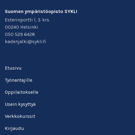
Suomen ympäristöopisto SYKLI
Esterinportti 1, 3. krs.
00240 Helsinki
050 529 6428
kadenjalki@sykli.fi
Etusivu
Työnantajille
Oppilaitokselle
Usein kysyttyä
Verkkokurssit
Kirjaudu