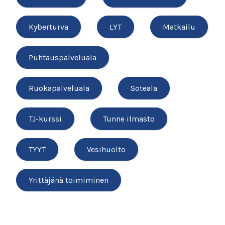
Kyberturva
LYT
Matkailu
Puhtauspalveluala
Ruokapalveluala
Soteala
TJ-kurssi
Tunne ilmasto
TYYT
Vesihuolto
Yrittäjänä toimiminen