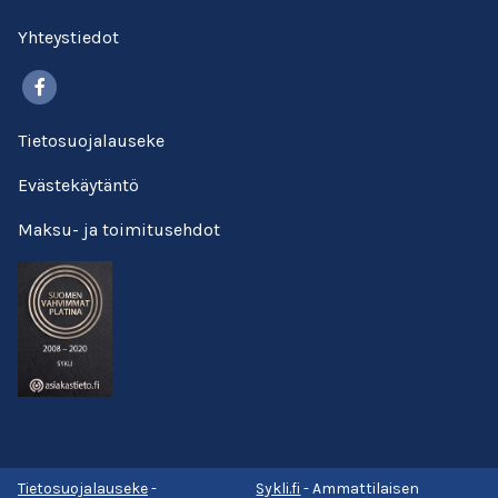
Yhteystiedot
Facebook
Tietosuojalauseke
Evästekäytäntö
Maksu- ja toimitusehdot
Tietosuojalauseke
-
Sykli.fi
- Ammattilaisen