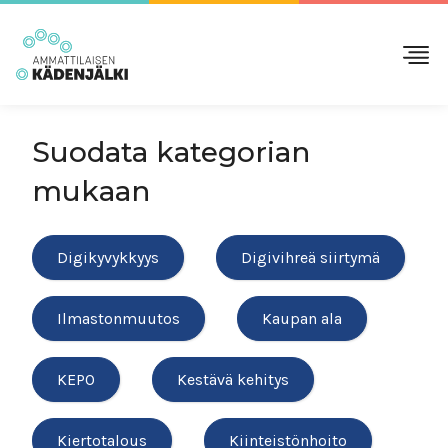
Suodata kategorian
mukaan
Digikyvykkyys
Digivihreä siirtymä
Ilmastonmuutos
Kaupan ala
KEPO
Kestävä kehitys
Kiertotalous
Kiinteistönhoito