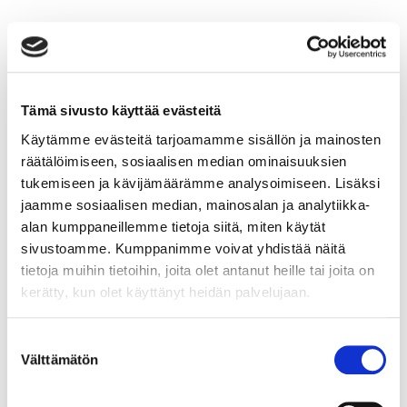
Toivon retkikunta: Kehittämistehtävä
Toivon retkikunta: Kehittämistehtävä Koulutuksen
Tämä sivusto käyttää evästeitä
kehittämistehtävä koostuu kahdesta osiosta ja yhteensä
kolmesta harjoituksesta. Kannustamme tekemään
Käytämme evästeitä tarjoamamme sisällön ja mainosten
tehtävät tavalla, joka hyödyttää parhaiten omaa työtäsi,
räätälöimiseen, sosiaalisen median ominaisuuksien
tukemiseen ja kävijämäärämme analysoimiseen. Lisäksi
Lue lisää
jaamme sosiaalisen median, mainosalan ja analytiikka-
alan kumppaneillemme tietoja siitä, miten käytät
sivustoamme. Kumppanimme voivat yhdistää näitä
tietoja muihin tietoihin, joita olet antanut heille tai joita on
kerätty, kun olet käyttänyt heidän palvelujaan.
Toivon retkikunta: Lähipäivä
Suostumuksen
Toivon retkikunta:Lähipäivä Toivon retkikunta-
Välttämätön
valinta
lähipäivässä käsitellään mm. seuraavia aiheita:
Ilmastonmuutosta ja sen herättelemiä