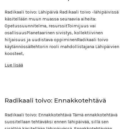
Radikaali toivo: Lähipäivä Radikaali toivo -lähipäivissä
käsitellään muun muassa seuraavia aiheita:
Opetussuunnitelma, resurssitToimijuus vai
osallisuusPlanetaarinen sivistys, kollektiivinen
hiljaisuus ja uudistava oppiminenRadikaali toivo
käytännössäRehtorin rooli mahdollistajana Lähipäivien
koosteet,
Lue lisää
Radikaali toivo: Ennakkotehtävä
Radikaali toivo: Ennakkotehtävä Tämä ennakkotehtävä
suositellaan tehtäväksi ennen lähipäivää, sillä sen
sisältöä käsitellään lähipäivässä. Ennakkotehtävään