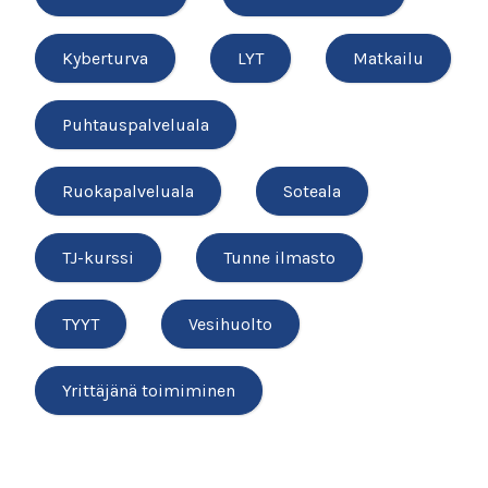
Kyberturva
LYT
Matkailu
Puhtauspalveluala
Ruokapalveluala
Soteala
TJ-kurssi
Tunne ilmasto
TYYT
Vesihuolto
Yrittäjänä toimiminen