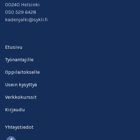
00240 Helsinki
050 529 6428
kadenjalki@sykli.fi
Etusivu
Työnantajille
Oppilaitokselle
Usein kysyttyä
Verkkokurssit
Kirjaudu
Yhteystiedot
Facebook