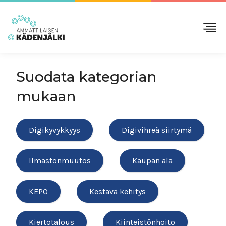
Suodata kategorian
mukaan
Digikyvykkyys
Digivihreä siirtymä
Ilmastonmuutos
Kaupan ala
KEPO
Kestävä kehitys
Kiertotalous
Kiinteistönhoito