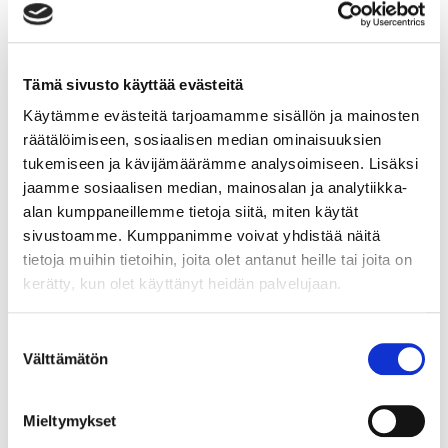
työssäsi.
Lue lisää
Tämä sivusto käyttää evästeitä
Käytämme evästeitä tarjoamamme sisällön ja mainosten
räätälöimiseen, sosiaalisen median ominaisuuksien
tukemiseen ja kävijämäärämme analysoimiseen. Lisäksi
Moduuli 4: Tiedonhakutaidot
jaamme sosiaalisen median, mainosalan ja analytiikka-
alan kumppaneillemme tietoja siitä, miten käytät
Moduuli 4: Tiedonhakutaidot Tässä moduulissa opit
sivustoamme. Kumppanimme voivat yhdistää näitä
käyttämään internetiä ja hakukoneita tiedonhakuun
tietoja muihin tietoihin, joita olet antanut heille tai joita on
tehokkaasti. Opit arvioimaan tiedon luotettavuutta ja
kerätty, kun olet käyttänyt heidän palvelujaan.
kehität lähdekritiikkitaitojasi.
Lue lisää
Suostumuksen
Välttämätön
valinta
Mieltymykset