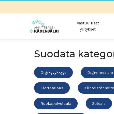
Vastuulliset
yritykset
Suodata katego
Digikyvykkyys
Digivihreä sii
Kiertotalous
Kiinteistönhoit
Ruokapalveluala
Soteala