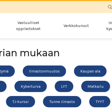
Vastuulliset
U
Verkkokurssit
oppilaitokset
kys
rian mukaan
rtymä
Ilmastonmuutos
Kaupan ala
o
Kyberturva
LYT
Matkailu
TJ-kurssi
Tunne ilmasto
TYYT