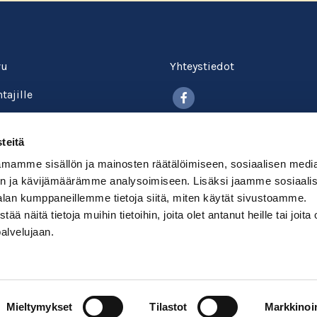
vu
Yhteystiedot
Facebook
tajille
itokselle
Tietosuojalauseke
teitä
kysyttyä
Evästekäytäntö
mamme sisällön ja mainosten räätälöimiseen, sosiaalisen medi
okurssit
n ja kävijämäärämme analysoimiseen. Lisäksi jaamme sosiaali
Maksu- ja toimitusehdot
alan kumppaneillemme tietoja siitä, miten käytät sivustoamme.
udu
näitä tietoja muihin tietoihin, joita olet antanut heille tai joita 
palvelujaan.
Mieltymykset
Tilastot
Markkinoin