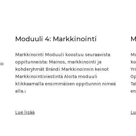
Moduuli 4: Markkinointi
M
Markkinointi Moduuli koostuu seuraavista
Mo
oppitunneista: Mainos, markkinointi ja
ko
io
kohderyhmät Brändi Markkinoinnin keinot
Yr
Markkinointiviestintä Aloita moduuli
Op
klikkaamalla ensimmäisen oppitunnin nimeä
Ta
alla.↓
en
Lue lisää
Lu