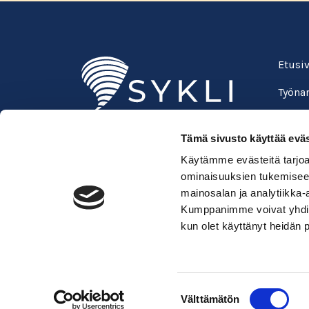
Etusi
Työnan
Oppila
Tämä sivusto käyttää eväs
Suomen ympäristöopisto SYKLI
Usein 
Käytämme evästeitä tarjoa
Esterinportti 1, 3. krs.
Verkk
ominaisuuksien tukemisee
00240 Helsinki
mainosalan ja analytiikka-
050 529 6428
Kirja
Kumppanimme voivat yhdistää 
kadenjalki@sykli.fi
kun olet käyttänyt heidän 
Suostumuksen
Välttämätön
valinta