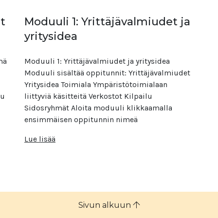
t
Moduuli 1: Yrittäjävalmiudet ja
yritysidea
mä
Moduuli 1: Yrittäjävalmiudet ja yritysidea
Moduuli sisältää oppitunnit: Yrittäjävalmiudet
Yritysidea Toimiala Ympäristötoimialaan
lu
liittyviä käsitteitä Verkostot Kilpailu
Sidosryhmät Aloita moduuli klikkaamalla
ensimmäisen oppitunnin nimeä
Lue lisää
Sivun alkuun