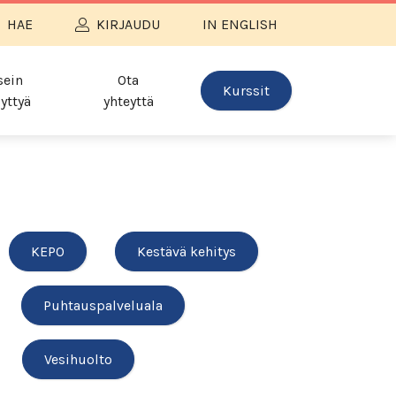
HAE
KIRJAUDU
IN ENGLISH
sein
Ota
Kurssit
yttyä
yhteyttä
KEPO
Kestävä kehitys
Puhtauspalveluala
Vesihuolto