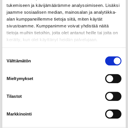
Moduuli 5: Henkilöstöresurssien
tukemiseen ja kävijämäärämme analysoimiseen. Lisäksi
mitoittaminen ja työn organisointi
jaamme sosiaalisen median, mainosalan ja analytiikka-
alan kumppaneillemme tietoja siitä, miten käytät
Moduuli 5: Henkilöstöresurssien mitoittaminen ja työn
sivustoamme. Kumppanimme voivat yhdistää näitä
organisointi Esihenkilön tärkeä tehtävä on resursoida ja
tietoja muihin tietoihin, joita olet antanut heille tai joita on
organisoida työtä niin, että tekijöitä on sopivasti. Tässä
kerätty, kun olet käyttänyt heidän palvelujaan.
moduulissa käsittelemme henkilöstöresurssien
mitoittamista,
Suostumuksen
Välttämätön
valinta
Lue lisää
Mieltymykset
Tilastot
Moduuli 4: Työsuhteen vaiheet ja
esihenkilön rooli
Markkinointi
Moduuli 4: Työsuhteen vaiheet ja esihenkilön rooli Tässä
moduulissa käsittelemme esihenkilön roolia työsuhteen