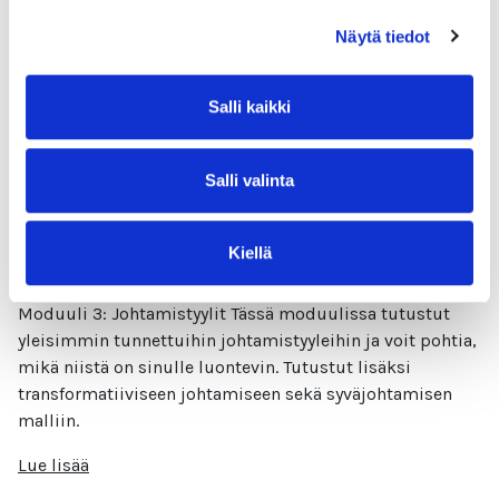
eri vaiheissa. Miten rekrytoida sopiva osaaja
Näytä tiedot
organisaatioon? Miten rekrytoinnilla voi edistää
organisaation monimuotoisuutta?
Salli kaikki
Lue lisää
Salli valinta
Kiellä
Moduuli 3: Johtamistyylit
Moduuli 3: Johtamistyylit Tässä moduulissa tutustut
yleisimmin tunnettuihin johtamistyyleihin ja voit pohtia,
mikä niistä on sinulle luontevin. Tutustut lisäksi
transformatiiviseen johtamiseen sekä syväjohtamisen
malliin.
Lue lisää