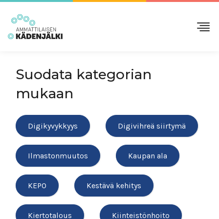
Suodata kategorian
mukaan
Digikyvykkyys
Digivihreä siirtymä
Ilmastonmuutos
Kaupan ala
KEPO
Kestävä kehitys
Kiertotalous
Kiinteistönhoito