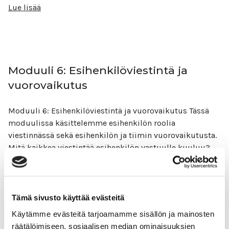
Lue lisää
Moduuli 6: Esihenkilöviestintä ja
vuorovaikutus
Moduuli 6: Esihenkilöviestintä ja vuorovaikutus Tässä
moduulissa käsittelemme esihenkilön roolia
viestinnässä sekä esihenkilön ja tiimin vuorovaikutusta.
Mitä kaikkea viestintää esihenkilön vastuulle kuuluu?
Lue lisää
Tämä sivusto käyttää evästeitä
Käytämme evästeitä tarjoamamme sisällön ja mainosten
räätälöimiseen, sosiaalisen median ominaisuuksien