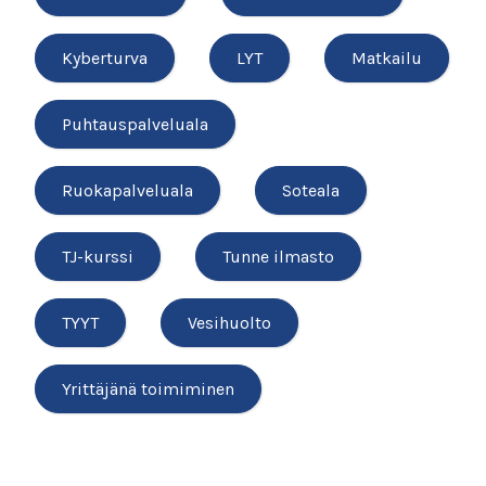
Kyberturva
LYT
Matkailu
Puhtauspalveluala
Ruokapalveluala
Soteala
TJ-kurssi
Tunne ilmasto
TYYT
Vesihuolto
Yrittäjänä toimiminen