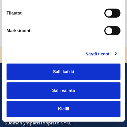
-
Tilastot
Lue lisää
Markkinointi
Näytä tiedot
Sivun alkuun
Salli kaikki
Salli valinta
Kiellä
Suomen ympäristöopisto SYKLI