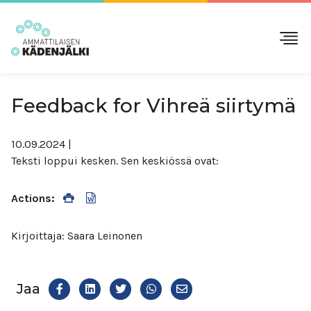
Feedback for Vihreä siirtymä
10.09.2024
|
Teksti loppui kesken. Sen keskiössä ovat:
Actions:
Kirjoittaja: Saara Leinonen
Jaa
Share
Jaa
Jaa
Share
Jaa
Facekookiin
on
Twitteriin
WhatsAppiin
on