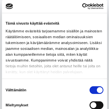
Feedback for Mitä kiertotalous
Tämä sivusto käyttää evästeitä
tarkoittaa käytännössä
Käytämme evästeitä tarjoamamme sisällön ja mainosten
räätälöimiseen, sosiaalisen median ominaisuuksien
Pohdinnoissa pyydetään miettimään tekoälyn
tukemiseen ja kävijämäärämme analysoimiseen. Lisäksi
mahdollisuuksia kiertotaloudessa. Lähtöoletuksena on,
jaamme sosiaalisen median, mainosalan ja analytiikka-
että lukija tuntee tekoälyn mahdollisuudet ja kaiken
alan kumppaneillemme tietoja siitä, miten käytät
mihin sillä pystyy. Kurssin sisältö keskittyy
sivustoamme. Kumppanimme voivat yhdistää näitä
kiertotalouteen,
tietoja muihin tietoihin, joita olet antanut heille tai joita on
Lue lisää
kerätty, kun olet käyttänyt heidän palvelujaan.
Suostumuksen
Välttämätön
valinta
Feedback for
Mieltymykset