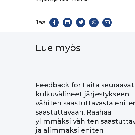
Jaa
Share
Jaa
Jaa
Share
Jaa
Facekookiin
on
Twitteriin
WhatsAppiin
on
LinkedIn
Email
Lue myös
Feedback for Laita seuraavat
kulkuvälineet järjestykseen
vähiten saastuttavasta enite
saastuttavaan. Raahaa
ylimmäksi vähiten saastutta
ja alimmaksi eniten