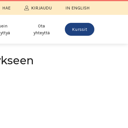
HAE
KIRJAUDU
IN ENGLISH
sein
Ota
Kurssit
yttyä
yhteyttä
ykseen