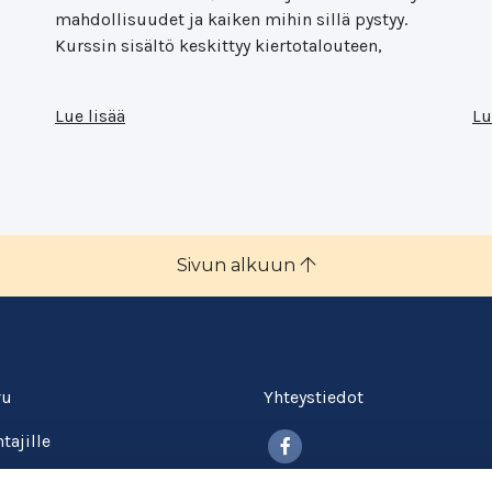
mahdollisuudet ja kaiken mihin sillä pystyy.
Kurssin sisältö keskittyy kiertotalouteen,
ä
Lue lisää
Lu
Sivun alkuun
vu
Yhteystiedot
Facebook
tajille
itokselle