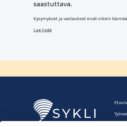
saastuttava.
Kysymykset ja vastaukset eivät oikein täsmä
Lue lisää
Etusi
Työnan
Oppila