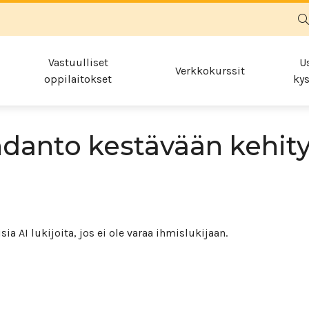
Vastuulliset
U
Verkkokurssit
oppilaitokset
kys
hdanto kestävään kehit
a AI lukijoita, jos ei ole varaa ihmislukijaan.