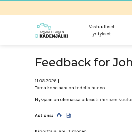
Vastuulliset
yritykset
Feedback for Jo
11.05.2026
|
Tämä kone ääni on todella huono.
Nykyään on olemassa oikeasti ihmisen kuuloisi
Actions:
Kirjoittaja: Anu Timonen