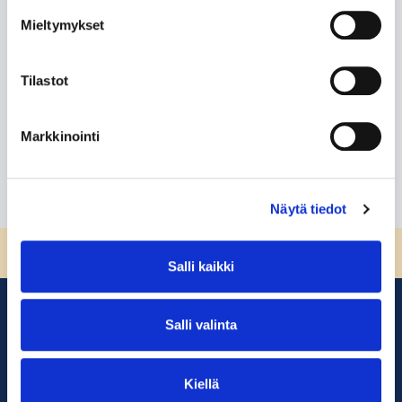
Mieltymykset
Feedback for
Tilastot
-
Lue lisää
Markkinointi
Näytä tiedot
Sivun alkuun
Salli kaikki
Salli valinta
Kiellä