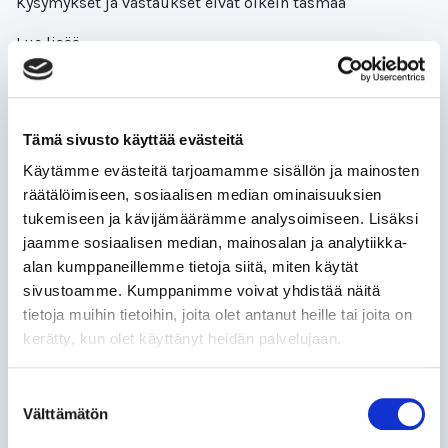
Kysymykset ja vastaukset eivät oikein täsmää
Lue lisää
Tämä sivusto käyttää evästeitä
Feedback for Mitä kiertotalous
Käytämme evästeitä tarjoamamme sisällön ja mainosten
tarkoittaa käytännössä
räätälöimiseen, sosiaalisen median ominaisuuksien
tukemiseen ja kävijämäärämme analysoimiseen. Lisäksi
jaamme sosiaalisen median, mainosalan ja analytiikka-
Pohdinnoissa pyydetään miettimään tekoälyn
alan kumppaneillemme tietoja siitä, miten käytät
mahdollisuuksia kiertotaloudessa. Lähtöoletuksena on,
sivustoamme. Kumppanimme voivat yhdistää näitä
että lukija tuntee tekoälyn mahdollisuudet ja kaiken
tietoja muihin tietoihin, joita olet antanut heille tai joita on
mihin sillä pystyy. Kurssin sisältö keskittyy
kerätty, kun olet käyttänyt heidän palvelujaan.
kiertotalouteen,
Lue lisää
Suostumuksen
Välttämätön
valinta