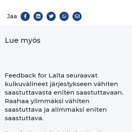
Jaa
Share
Jaa
Jaa
Share
Jaa
Facekookiin
on
Twitteriin
WhatsAppiin
on
LinkedIn
Email
Lue myös
Feedback for Laita seuraavat
kulkuvälineet järjestykseen vähiten
saastuttavasta eniten saastuttavaan.
Raahaa ylimmäksi vähiten
saastuttava ja alimmaksi eniten
saastuttava.