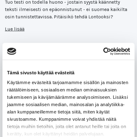
Tuo testi on todella huono - jostain syystä käännetty
teksti ilmeisesti on epäonnistunut - ei suomea kaikilta
osin tunnistettavissa. Pitäisikö tehdä Lontooksi?
Lue lisää
Feedback for Laita seuraavat
Tämä sivusto käyttää evästeitä
kulkuvälineet järjestykseen vähiten
Käytämme evästeitä tarjoamamme sisällön ja mainosten
saastuttavasta eniten saastuttavaan.
räätälöimiseen, sosiaalisen median ominaisuuksien
Raahaa ylimmäksi vähiten
tukemiseen ja kävijämäärämme analysoimiseen. Lisäksi
saastuttava ja alimmaksi eniten
jaamme sosiaalisen median, mainosalan ja analytiikka-
saastuttava.
alan kumppaneillemme tietoja siitä, miten käytät
sivustoamme. Kumppanimme voivat yhdistää näitä
Kysymykset ja vastaukset eivät oikein täsmää
tietoja muihin tietoihin, joita olet antanut heille tai joita on
kerätty, kun olet käyttänyt heidän palvelujaan.