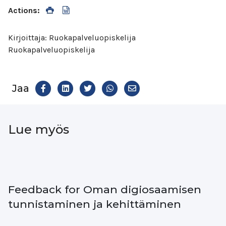
Actions:
Kirjoittaja: Ruokapalveluopiskelija
Ruokapalveluopiskelija
Jaa
Share
Jaa
Jaa
Share
Jaa
Facekookiin
on
Twitteriin
WhatsAppiin
on
LinkedIn
Email
Lue myös
Feedback for Oman digiosaamisen
tunnistaminen ja kehittäminen