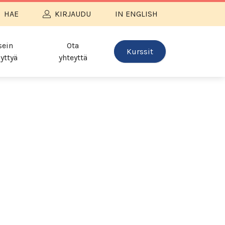
HAE
KIRJAUDU
IN ENGLISH
sein
Ota
Kurssit
yttyä
yhteyttä