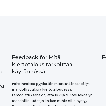
Feedback for Mitä
F
kiertotalous tarkoittaa
-
n
käytännössä
Pohdinnoissa pyydetään miettimään tekoälyn
va
mahdollisuuksia kiertotaloudessa.
Lähtöoletuksena on, että lukija tuntee tekoälyn
mahdollisuudet ja kaiken mihin sillä pystyy.