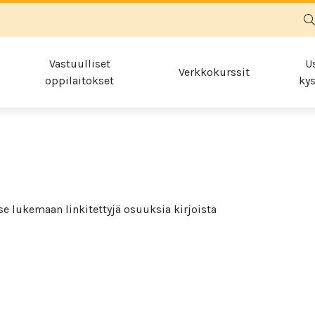
Vastuulliset
U
Verkkokurssit
oppilaitokset
kys
äse lukemaan linkitettyjä osuuksia kirjoista