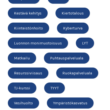
Kestävä kehitys
Kiertotalous
Kiinteistönhoito
Kyberturva
Luonnon monimuotoisuus
LYT
Matkailu
Puhtauspalveluala
Resurssiviisaus
Ruokapalveluala
TJ-kurssi
TYYT
Vesihuolto
Ympäristökasvatus