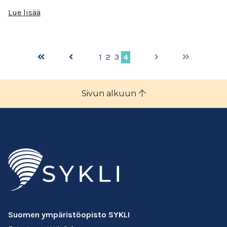
Lue lisää
1
2
3
4
Sivun alkuun
Suomen ympäristöopisto SYKLI