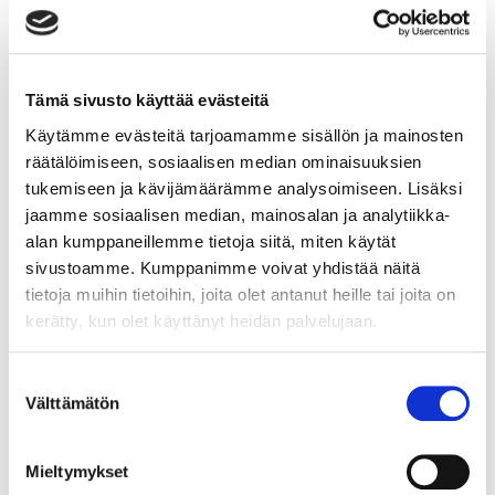
Lue lisää
Tämä sivusto käyttää evästeitä
Käytämme evästeitä tarjoamamme sisällön ja mainosten
räätälöimiseen, sosiaalisen median ominaisuuksien
Ympäristökasvattajan työ on
tukemiseen ja kävijämäärämme analysoimiseen. Lisäksi
maailman tärkeintä työtä
jaamme sosiaalisen median, mainosalan ja analytiikka-
alan kumppaneillemme tietoja siitä, miten käytät
Ympäristökasvattajat ovat viestinviejiä uuden
sivustoamme. Kumppanimme voivat yhdistää näitä
elämäntavan ja kulttuurin opettamiseen ja oppimiseen.
tietoja muihin tietoihin, joita olet antanut heille tai joita on
He ovat harvinaisen optimistisia ja elämänuskoisia
kerätty, kun olet käyttänyt heidän palvelujaan.
ihmisiä, mutta myös nöyriä ja sinnikkäitä,
Suostumuksen
Lue lisää
Välttämätön
valinta
Mieltymykset