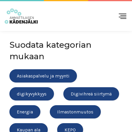
Suodata kategorian
mukaan
Asiakaspalvelu ja myynti
digikyvykkyys
Digivihreä siirtymä
Energia
Ilmastonmuutos
Kaupan ala
KEPO