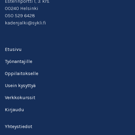
Esterinportti 1, 3. krs.
00240 Helsinki
050 529 6428
kadenjalki@sykli.fi
Etusivu
Työnantajille
Oppilaitokselle
Usein kysyttyä
Verkkokurssit
Kirjaudu
Yhteystiedot