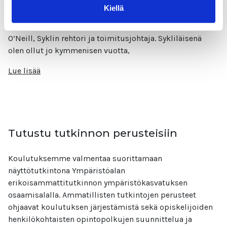
Kiellä
Rehtorin tervehdys uusille opiskelijoille, Mia O’Neill
Lämpimästi tervetuloa opiskelemaan Sykliin. Olen Mia
O’Neill, Syklin rehtori ja toimitusjohtaja. Sykliläisenä
olen ollut jo kymmenisen vuotta,
Lue lisää
Tutustu tutkinnon perusteisiin
Koulutuksemme valmentaa suorittamaan
näyttötutkintona Ympäristöalan
erikoisammattitutkinnon ympäristökasvatuksen
osaamisalalla. Ammatillisten tutkintojen perusteet
ohjaavat koulutuksen järjestämistä sekä opiskelijoiden
henkilökohtaisten opintopolkujen suunnittelua ja