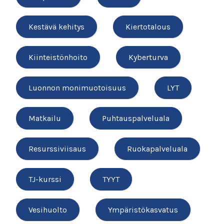
Kestävä kehitys
Kiertotalous
Kiinteistönhoito
Kyberturva
Luonnon monimuotoisuus
LYT
Matkailu
Puhtauspalveluala
Resurssiviisaus
Ruokapalveluala
TJ-kurssi
TYYT
Vesihuolto
Ympäristökasvatus