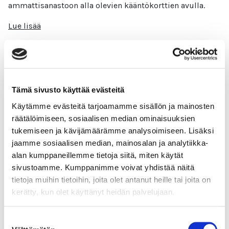
ammattisanastoon alla olevien kääntökorttien avulla.
Lue lisää
Ympäristökasvatuksen kansallinen
Tämä sivusto käyttää evästeitä
ohjaus
Käytämme evästeitä tarjoamamme sisällön ja mainosten
räätälöimiseen, sosiaalisen median ominaisuuksien
Seuraavaksi käymme läpi Suomen kansallista ohjausta.
tukemiseen ja kävijämäärämme analysoimiseen. Lisäksi
Suomen kansalliset ohjaavat säädökset, määräykset,
jaamme sosiaalisen median, mainosalan ja analytiikka-
strategiat ja ohjelmat juontavat usein juurensa
alan kumppaneillemme tietoja siitä, miten käytät
meneillään olevista kansainvälisistä sopimuksista ja
sivustoamme. Kumppanimme voivat yhdistää näitä
ohjelmista,
tietoja muihin tietoihin, joita olet antanut heille tai joita on
kerätty, kun olet käyttänyt heidän palvelujaan.
Lue lisää
Suostumuksen