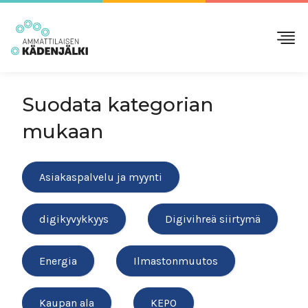
Suodata kategorian
mukaan
Asiakaspalvelu ja myynti
digikyvykkyys
Digivihreä siirtymä
Energia
Ilmastonmuutos
Kaupan ala
KEPO