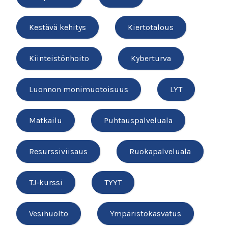
Kestävä kehitys
Kiertotalous
Kiinteistönhoito
Kyberturva
Luonnon monimuotoisuus
LYT
Matkailu
Puhtauspalveluala
Resurssiviisaus
Ruokapalveluala
TJ-kurssi
TYYT
Vesihuolto
Ympäristökasvatus