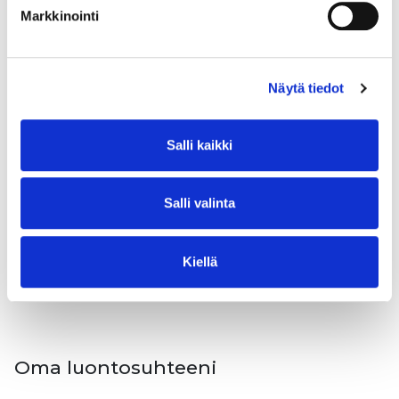
Lue lisää
Markkinointi
Näytä tiedot
Opiskelutöiden rytmittäminen
Salli kaikki
Ympäristökasvattajana toimiminen on valloittavaa ja
voimaannuttavaa työtä. Tärkeää on mitoittaa ja
suunnitella työt realistisesti ja pitää huolta omasta ja
Salli valinta
muiden jaksamisesta. Nämä työt eivät tekemällä lopu.
Lue lisää
Kiellä
Oma luontosuhteeni