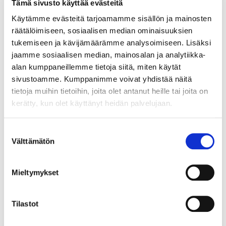
Tämä sivusto käyttää evästeitä
Millainen ympäristökasvattaja juuri
Käytämme evästeitä tarjoamamme sisällön ja mainosten
sinä olet? Testaa!
räätälöimiseen, sosiaalisen median ominaisuuksien
tukemiseen ja kävijämäärämme analysoimiseen. Lisäksi
jaamme sosiaalisen median, mainosalan ja analytiikka-
Lue lisää
alan kumppaneillemme tietoja siitä, miten käytät
sivustoamme. Kumppanimme voivat yhdistää näitä
tietoja muihin tietoihin, joita olet antanut heille tai joita on
kerätty, kun olet käyttänyt heidän palvelujaan.
Oman osaamisen kehittäminen
Suostumuksen
Välttämätön
valinta
Edellisellä oppitunnilla pääsit pohtimaan omia
vahvuuksiasi ja niiden hyödyntämistä
ympäristökasvattajan työssäsi sekä tutustuit
Mieltymykset
positiiviseen pedagogiikkaan ympäristökasvatuksen
pedagogisena orientaationa. Seuraavaksi pääset
Tilastot
tutustumaan erilaisiin tarvittaviin osaamisiin.