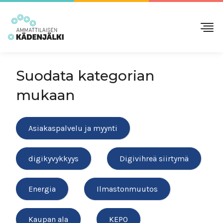
Suodata kategorian
mukaan
Asiakaspalvelu ja myynti
digikyvykkyys
Digivihreä siirtymä
Energia
Ilmastonmuutos
Kaupan ala
KEPO