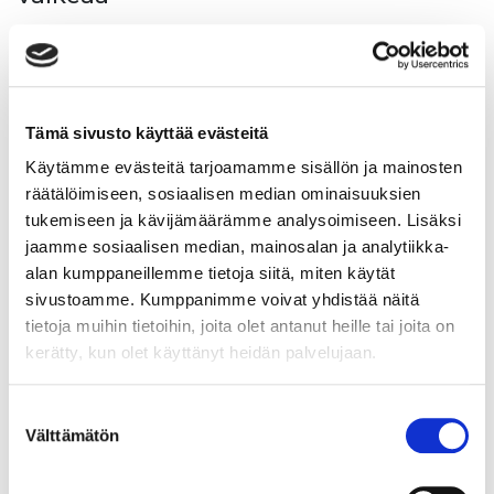
Ilmastonmuutoksesta puhuminen voi tuntua
monestakin syystä vaikealta. Yhtenä syynä voi olla, että
ilmastonmuutos on erittäin monimutkainen, ja
pelkäämme ehkä sanovamme jotakin väärin.
Tämä sivusto käyttää evästeitä
Käytämme evästeitä tarjoamamme sisällön ja mainosten
Lue lisää
räätälöimiseen, sosiaalisen median ominaisuuksien
tukemiseen ja kävijämäärämme analysoimiseen. Lisäksi
jaamme sosiaalisen median, mainosalan ja analytiikka-
alan kumppaneillemme tietoja siitä, miten käytät
sivustoamme. Kumppanimme voivat yhdistää näitä
Tulevaisuuden taidot -linkki- ja
tietoja muihin tietoihin, joita olet antanut heille tai joita on
lukuvinkkilista
kerätty, kun olet käyttänyt heidän palvelujaan.
Tulevaisuuden lukujärjestys / Perttu Pölönen (Otava,
Suostumuksen
2019) (Löytyy myös äänikirjana!) Unsplash -
Välttämätön
valinta
kuvasivustohttps://unsplash.com/ Sitran
kyselytutkimus ilmastoahdistuksesta: