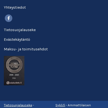
Yhteystiedot
Facebook
Tietosuojalauseke
Evästekäytäntö
Maksu- ja toimitusehdot
Tietosuojalauseke
-
Sykli.fi
- Ammattilaisen