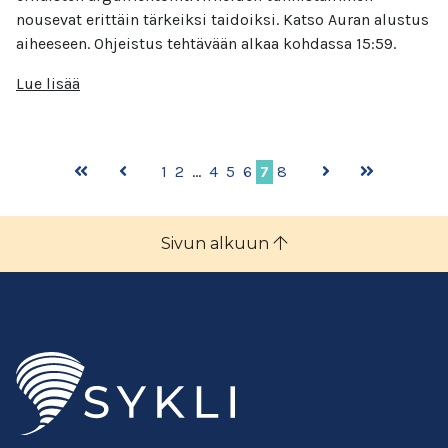
nousevat erittäin tärkeiksi taidoiksi. Katso Auran alustus
aiheeseen. Ohjeistus tehtävään alkaa kohdassa 15:59.
Lue lisää
1
2
…
4
5
6
7
8
Sivun alkuun