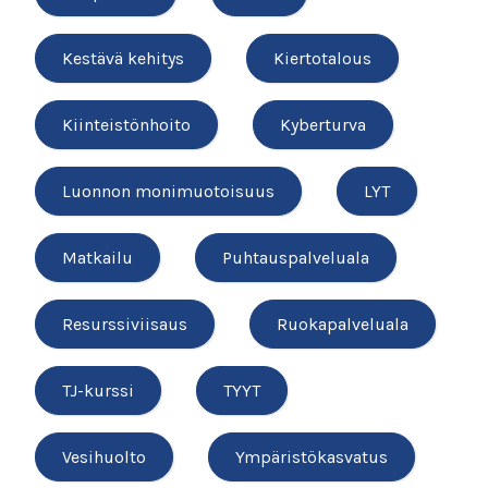
Kestävä kehitys
Kiertotalous
Kiinteistönhoito
Kyberturva
Luonnon monimuotoisuus
LYT
Matkailu
Puhtauspalveluala
Resurssiviisaus
Ruokapalveluala
TJ-kurssi
TYYT
Vesihuolto
Ympäristökasvatus