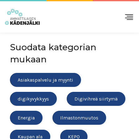
Suodata kategorian
mukaan
Asiakaspalvelu ja myynti
digikyvykkyys
Digivihreä siirtymä
Energia
Ilmastonmuutos
Kaupan ala
KEPO