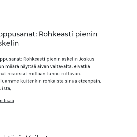
oppusanat: Rohkeasti pienin
skelin
ppusanat: Rohkeasti pienin askelin Joskus
ön määrä näyttää aivan valtavalta, eivätkä
at resurssit millään tunnu riittävän.
luamme kuitenkin rohkaista sinua eteenpäin.
ista,
e lisää