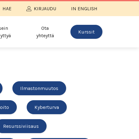
HAE
KIRJAUDU
IN ENGLISH
sein
Ota
Kurssit
yttyä
yhteyttä
Ilmastonmuutos
oito
Kyberturva
Resurssiviisaus