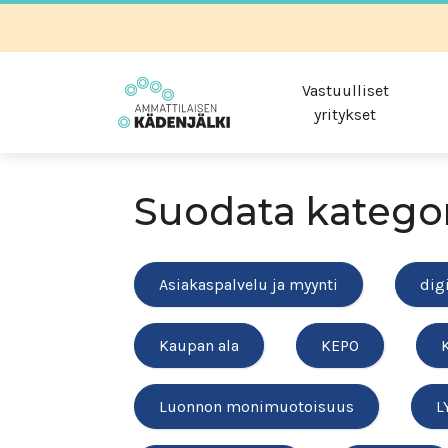
Vastuulliset
yritykset
Suodata katego
Asiakaspalvelu ja myynti
dig
Kaupan ala
KEPO
Luonnon monimuotoisuus
L