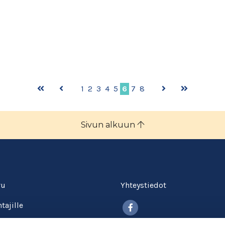
1
2
3
4
5
6
7
8
Sivun alkuun
vu
Yhteystiedot
Facebook
tajille