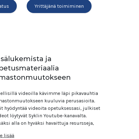
atus
Yrittäjänä toimiminen
isälukemista ja
petusmateriaalia
lmastonmuutokseen
ellisillä videoilla kävimme läpi pikavauhtia
mastonmuutokseen kuuluvia perusasioita.
it hyödyntää videoita opetuksessasi, julkiset
deot löytyvät Syklin Youtube-kanavalta.
säksi alla on hyväksi havaittuja resursseja,
e lisää