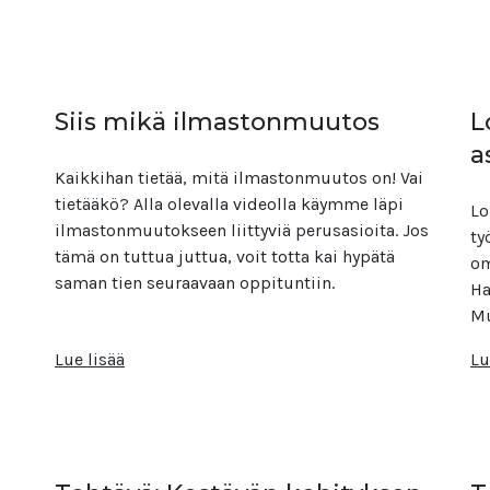
Siis mikä ilmastonmuutos
L
a
Kaikkihan tietää, mitä ilmastonmuutos on! Vai
tietääkö? Alla olevalla videolla käymme läpi
Lo
ilmastonmuutokseen liittyviä perusasioita. Jos
ty
tämä on tuttua juttua, voit totta kai hypätä
om
saman tien seuraavaan oppituntiin.
Ha
Mu
Lue lisää
Lu