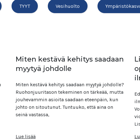
TYYT
Vesihuolto
Ympäristökasv
Miten kestävä kehitys saadaan
L
myytyä johdolle
o
i
n
Miten kestävä kehitys saadaan myytyä johdolle?
Ruohonjuuritason tekeminen on tärkeää, mutta
Ed
jouhevammin asioita saadaan eteenpäin, kun
il
johto on sitoutunut. Tuntuuko, että aina on
Vo
seinä vastassa,
vi
Li
Lue lisää
Lu