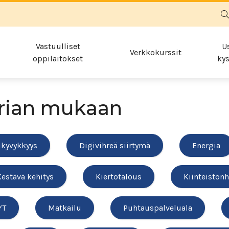
Vastuulliset
U
Verkkokurssit
oppilaitokset
kys
rian mukaan
ikyvykkyys
Digivihreä siirtymä
Energia
Kestävä kehitys
Kiertotalous
Kiinteistönh
YT
Matkailu
Puhtauspalveluala