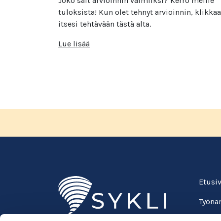
Joko sait arvioinnin valmiiksi? Kerro meille
tuloksista! Kun olet tehnyt arvioinnin, klikkaa
itsesi tehtävään tästä alta.
Lue lisää
Etusi
Työnan