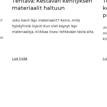
Tehtävä: Kestävän kehityksen
T
materiaalit haltuun
k
p
ä?
Joko kävit läpi materiaalit? Kerro, mitä
hyödyllistä löysit! Kun olet käynyt läpi
Jo
materiaaleja, klikkaa itsesi tehtävään tästä alta.
mi
on
kl
Lue lisää
Lu
i