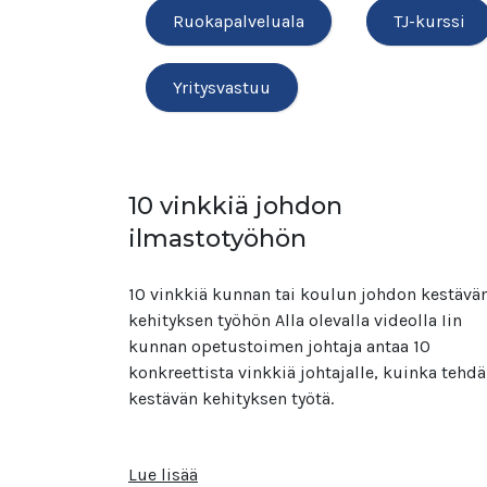
Ruokapalveluala
TJ-kurssi
Yritysvastuu
10 vinkkiä johdon
ilmastotyöhön
10 vinkkiä kunnan tai koulun johdon kestävä
kehityksen työhön Alla olevalla videolla Iin
kunnan opetustoimen johtaja antaa 10
konkreettista vinkkiä johtajalle, kuinka tehdä
kestävän kehityksen työtä.
Lue lisää